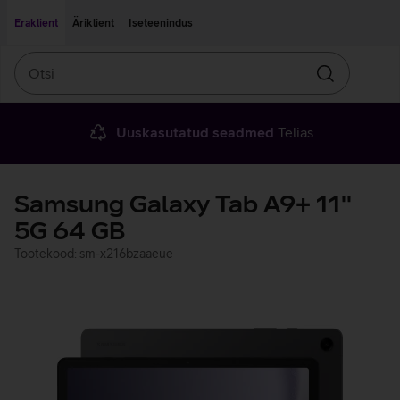
Liigu edasi põhisisu juurde
Ligipääsetavus
Eraklient
Äriklient
Iseteenindus
Otsi
Otsin
Uuskasutatud seadmed
Telias
Samsung Galaxy Tab A9+ 11''
5G 64 GB
Tootekood: sm-x216bzaaeue