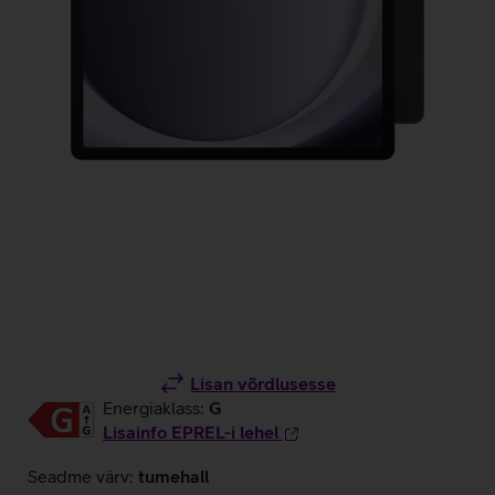
Lisan võrdlusesse
Energiaklass:
G
Lisainfo EPREL-i lehel
Seadme värv:
tumehall