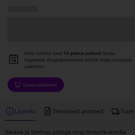
Kampaania
Andmete
pakkumised:
laadimine
Andmete
Kõiki tooteid saad
14 päeva jooksul
tasuta
laadimine
tagastada. Kuupakkumistele kehtib lisaks ka tasuta
saatmine.
Lisan ostukorvi
Lisainfo
Tehnilised andmed
Toot
Lisainfo
Särava ja tõetruu pildiga ning ilmastikukindla