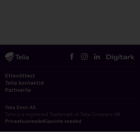
Ettevõttest
Telia kontaktid
Partnerile
Telia Eesti AS
Telia is a registered Trademark of Telia Company AB
Privaatsusteade
Küpsiste seaded