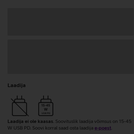
Andmete
laadimine
Laadija
15-45
W
USB PD
Laadija ei ole kaasas
. Soovituslik laadija võimsus on 15-45
W USB PD. Soovi korral saad osta laadija
e‑poest
.