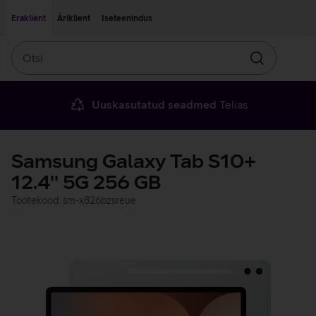
Liigu edasi põhisisu juurde
Ligipääsetavus
Eraklient
Äriklient
Iseteenindus
Otsi
Otsin
Uuskasutatud seadmed
Telias
Samsung Galaxy Tab S10+
12.4'' 5G 256 GB
Tootekood: sm-x826bzsreue