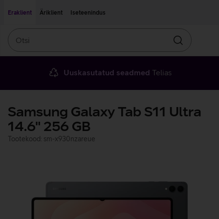
Liigu edasi põhisisu juurde
Ligipääsetavus
Eraklient
Äriklient
Iseteenindus
Otsi
Otsin
Uuskasutatud seadmed
Telias
Samsung Galaxy Tab S11 Ultra
14.6" 256 GB
Tootekood: sm-x930nzareue