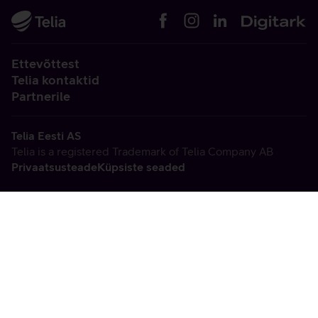
Ettevõttest
Telia kontaktid
Partnerile
Telia Eesti AS
Telia is a registered Trademark of Telia Company AB
Privaatsusteade
Küpsiste seaded