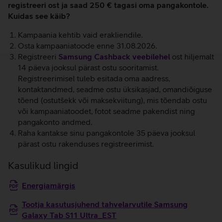
registreeri ost ja saad 250 € tagasi oma pangakontole.
Kuidas see käib?
Kampaania kehtib vaid erakliendile.
Osta kampaaniatoode enne 31.08.2026.
Registreeri
Samsung Cashback veebilehel
ost hiljemalt
14 päeva jooksul pärast ostu sooritamist.
Registreerimisel tuleb esitada oma aadress,
kontaktandmed, seadme ostu üksikasjad, omandiõiguse
tõend (ostutšekk või maksekviitung), mis tõendab ostu
või kampaaniatoodet, fotot seadme pakendist ning
pangakonto andmed.
Raha kantakse sinu pangakontole 35 päeva jooksul
pärast ostu rakenduses registreerimist.
Kasulikud lingid
Energiamärgis
Tootja kasutusjuhend tahvelarvutile Samsung
Galaxy Tab S11 Ultra_EST