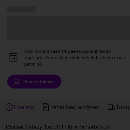
Kampaania
Andmete
pakkumised:
laadimine
Andmete
Kõiki tooteid saad
14 päeva jooksul
tasuta
laadimine
tagastada. Kuupakkumistele kehtib lisaks ka tasuta
saatmine.
Lisan ostukorvi
Lisainfo
Tehnilised andmed
Toot
Lisainfo
Jõuline Galaxy Tab S11 Ultra tahvelarvuti