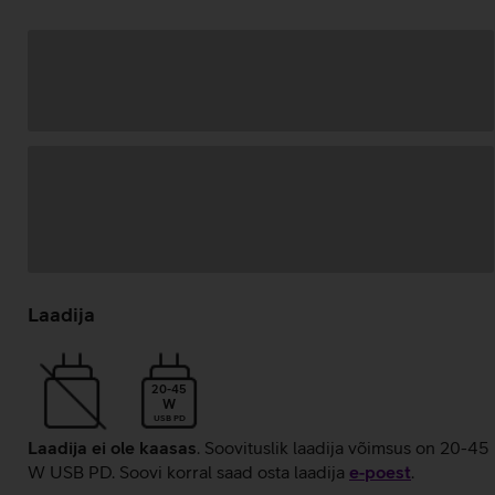
Andmete
laadimine
Laadija
20-45
W
USB PD
Laadija ei ole kaasas
. Soovituslik laadija võimsus on 20-45
W USB PD. Soovi korral saad osta laadija
e‑poest
.