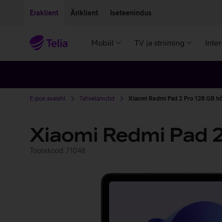
Liigu edasi põhisisu juurde
Ligipääsetavus
Eraklient
Äriklient
Iseteenindus
Mobiil
TV ja striiming
Inte
E-poe avaleht
Tahvelarvutid
Xiaomi Redmi Pad 2 Pro 128 GB 
Xiaomi Redmi Pad 2
Tootekood: 71048