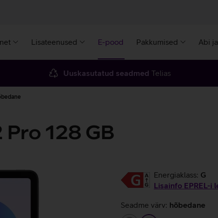
rnet
Lisateenused
E-pood
Pakkumised
Abi j
Uuskasutatud seadmed
Telias
hõbedane
 Pro 128 GB
Energiaklass:
G
Lisainfo EPREL-i l
Seadme värv:
hõbedane