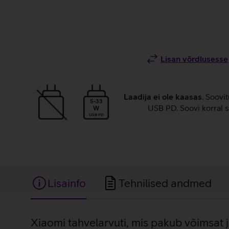
Lisan võrdlusesse
Laadija ei ole kaasas
. Soovi
5-33
USB PD. Soovi korral s
W
USB PD
Lisainfo
Tehnilised andmed
Lisainfo
Xiaomi tahvelarvuti, mis pakub võimsat 