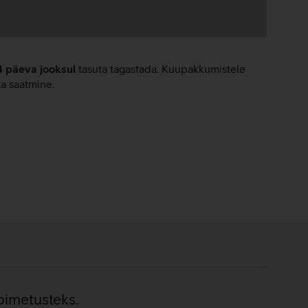
4 päeva jooksul
tasuta tagastada. Kuupakkumistele
ta saatmine.
oimetusteks.