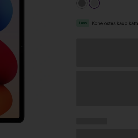
hall
hõbedane
Kohe ostes kaup kätt
Laos
Andmete
laadimine
Kampaania
Andmete
pakkumised:
laadimine