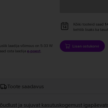
Andmete
Kõiki tooteid saad
1
laadimine
kehtib lisaks ka tasu
tuslik laadija võimsus on 5-33 W
Lisan ostukorvi
aad osta laadija
e‑poest
.
Toote saadavus
jõudlust ja sujuvat kasutuskogemust igapäevat