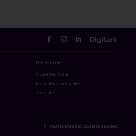
Partnerile
Sideettevõtjale
Ehitajale, arendajale
Tarnijale
Privaatsusteade
Küpsiste seaded