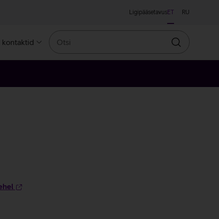
Ligipääsetavus
ET
RU
Otsi
a kontaktid
Otsin
ehel