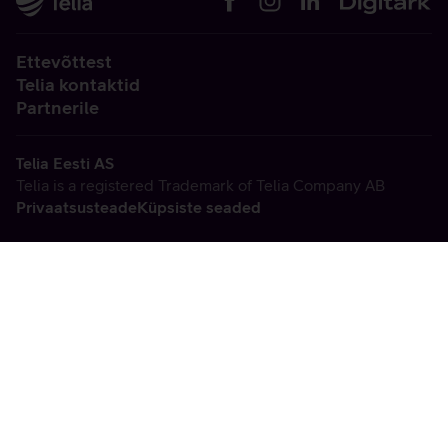
Ettevõttest
Telia kontaktid
Partnerile
Telia Eesti AS
Telia is a registered Trademark of Telia Company AB
Privaatsusteade
Küpsiste seaded