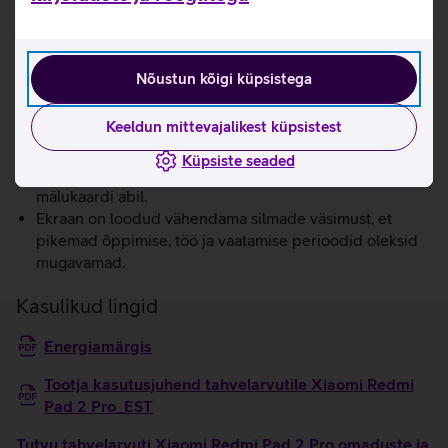
samas kui 8 Mpix esikaamera tagab teravad ja kvaliteetsed
videokõned. Seadme neli võimsat stereokõlarit pakuvad
kaasahaaravat ruumilist heli filmi või video vaatamisel.
Nõustun kõigi küpsistega
Selged toonid, sujuv liikumine 12,1'' ekraanil.
Neli kõlarit Dolby Atmos toega loovad ruumilise ja
Keeldun mittevajalikest küpsistest
detailse helipildi.
Mahukas 12 000 mAh aku tagab pika tööaja.
Küpsiste seaded
Seadme mälu on võimalik suurendada 2 TB MicroSD
mälukaardi abil.
Ekraan on loodud vähendama silmade väsimust, et
pikemad õppimise, töö ja vaatamise perioodid oleksid
mugavamad.
Kasulikud lingid
Energiamärgis
Tootja kasutusjuhend tahvelarvutile Xiaomi Redmi
Pad 2 Pro_EST
Tutvu tahvelarvuti Xiaomi Redmi Pad 2 Pro omaduste ja