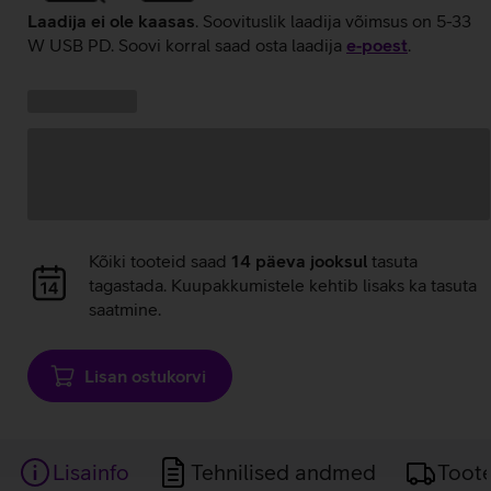
Laadija ei ole kaasas
. Soovituslik laadija võimsus on 5-33
W USB PD. Soovi korral saad osta laadija
e‑poest
.
Kampaania
Andmete
pakkumised:
laadimine
Andmete
Kõiki tooteid saad
14 päeva jooksul
tasuta
laadimine
tagastada. Kuupakkumistele kehtib lisaks ka tasuta
saatmine.
Lisan ostukorvi
Lisainfo
Tehnilised andmed
Toot