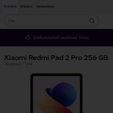
Liigu edasi põhisisu juurde
Ligipääsetavus
Eraklient
Äriklient
Iseteenindus
Otsi
Otsin
Uuskasutatud seadmed
Telias
Xiaomi Redmi Pad 2 Pro 256 GB
Tootekood: 71044