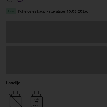
Kohe ostes kaup kätte alates
10.08.2026
.
Laos
Andmete
laadimine
Laadija
5-33
W
USB PD