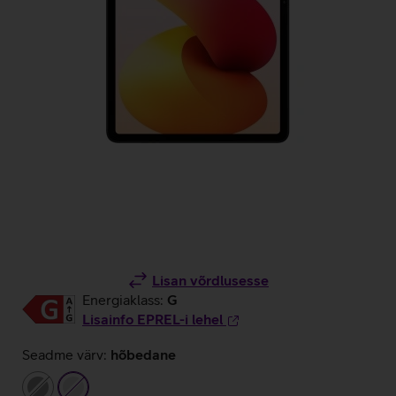
Lisan võrdlusesse
Energiaklass:
G
Lisainfo EPREL-i lehel
Seadme värv:
hõbedane
hall
hõbedane