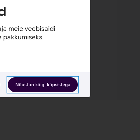
d
aja meie veebisaidi
se pakkumiseks.
Nõustun kõigi küpsistega