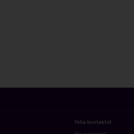
Telia kontaktid
Abi ja juhendid