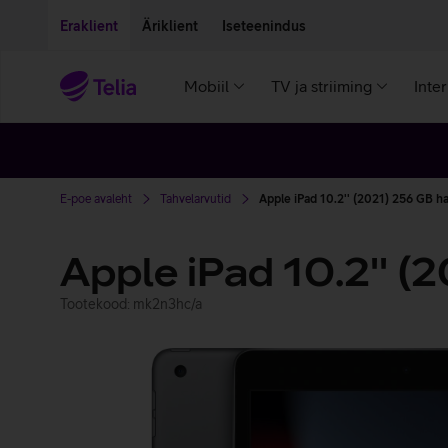
Liigu edasi põhisisu juurde
Ligipääsetavus
Eraklient
Äriklient
Iseteenindus
Mobiil
TV ja striiming
Inte
E-poe avaleht
Tahvelarvutid
Apple iPad 10.2'' (2021) 256 GB ha
Apple iPad 10.2'' (
Tootekood: mk2n3hc/a