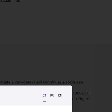
ta saatmine.
erksatele värvidele ja detailirohkusele sobib see
saate töödelda mugavalt fotosid, mängida
aamera jäädvustab kvaliteetseid pilte ja 1080p Full
ET
RU
EN
ente, kujundad mõnda logo või visandad enda järgmisi