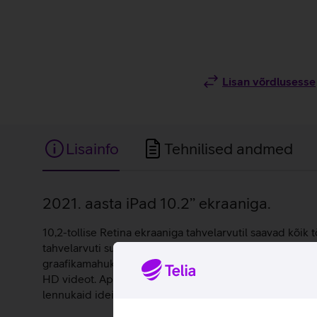
Lisan võrdlusesse
Lisainfo
Tehnilised andmed
Lisainfo
2021. aasta iPad 10.2’’ ekraaniga.
10,2-tollise Retina ekraaniga tahvelarvutil saavad kõik t
tahvelarvuti suurepäraselt filmi vaatamiseks, mõne proj
graafikamahukaid mänge ja surfata samaaegselt veebisa
HD videot. Apple Pencil puutepliiats on täiuslik tööri
lennukaid ideid. Tahvelarvuti töötab iPadOS 15 operats