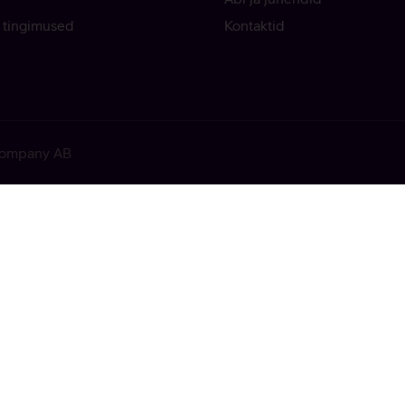
 tingimused
Kontaktid
 Company AB
ekkis