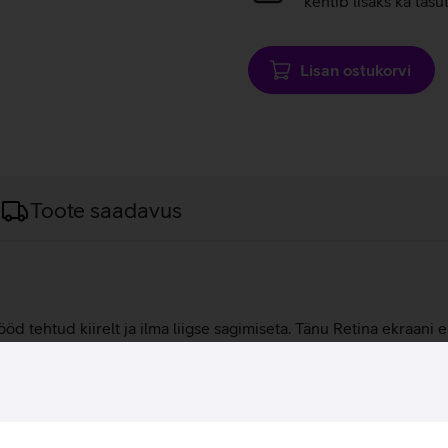
kehtib lisaks ka tasu
Lisan ostukorvi
Toote saadavus
ööd tehtud kiirelt ja ilma liigse sagimiseta. Tänu Retina ekraani 
ektiga töötamiseks kui ka joonistamiseks. A13 Bionic kiibi abil 
itidel ning kasutada korraga mitut rakendust. 8 Mpix tagumine k
ist, millega saad teha märkmeid, anda allkirju, täiendada dokum
ioonisüsteemil.