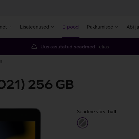
rnet
Lisateenused
E-pood
Pakkumised
Abi j
Uuskasutatud seadmed
Telias
ll
2021) 256 GB
Seadme värv:
hall
hall