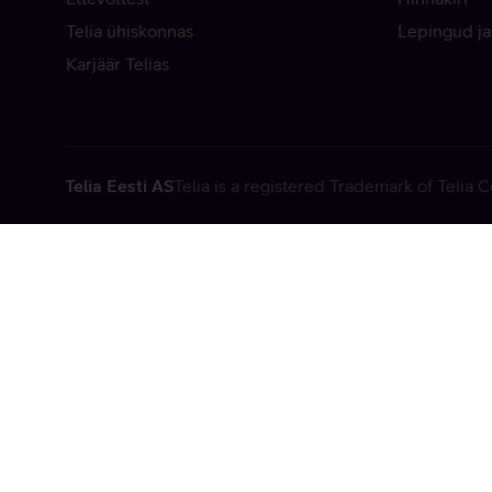
Telia ühiskonnas
Lepingud ja
Karjäär Telias
Telia Eesti AS
Telia is a registered Trademark of Telia
Vabandame, t