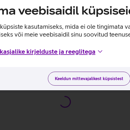
a veebisaidil küpsisei
iip.
ärvid ümbritseva keskkonna valgustatusega.
e küpsiste kasutamiseks, mida ei ole tingimata v
l alati fookuses.
seks või meie veebisaidil sinu soovitud teenu
asjalike kirjelduste ja reeglitega
hised
2 (2021)_EST
Keeldun mittevajalikest küpsistest