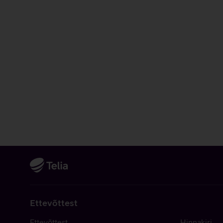
Ettevõttest
Ettevõttest
Hinnakiri