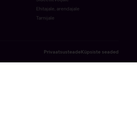
Ehitajale, arendajale
Tarnijale
Privaatsusteade
Küpsiste seaded