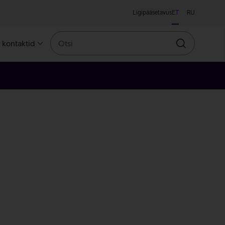
Ligipääsetavus
ET
RU
Otsi
a kontaktid
Otsin