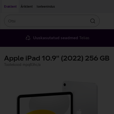
Liigu edasi põhisisu juurde
Ligipääsetavus
Eraklient
Äriklient
Iseteenindus
Otsi
Otsin
Uuskasutatud seadmed
Telias
Apple iPad 10.9'' (2022) 256 GB
Tootekood: mpq83hc/a