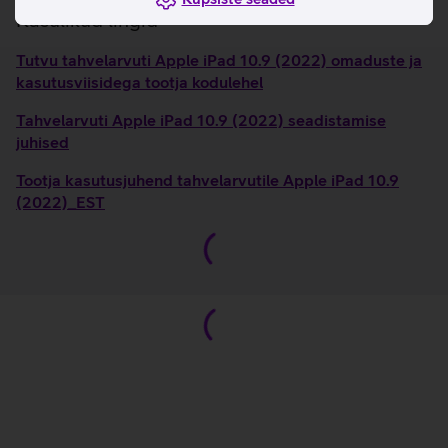
Kasulikud lingid
Tutvu tahvelarvuti Apple iPad 10.9 (2022) omaduste ja
kasutusviisidega tootja kodulehel
Tahvelarvuti Apple iPad 10.9 (2022) seadistamise
juhised
Tootja kasutusjuhend tahvelarvutile Apple iPad 10.9
(2022)_EST