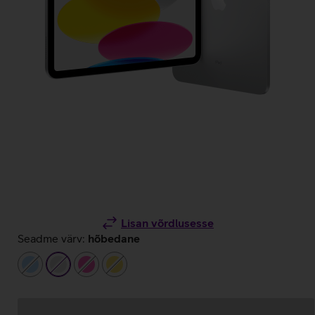
Lisan võrdlusesse
Seadme värv:
hõbedane
helesinine
hõbedane
roosa
kollane