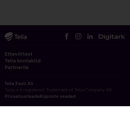
Ettevõttest
Telia kontaktid
Partnerile
Telia Eesti AS
Telia is a registered Trademark of Telia Company AB
Privaatsusteade
Küpsiste seaded