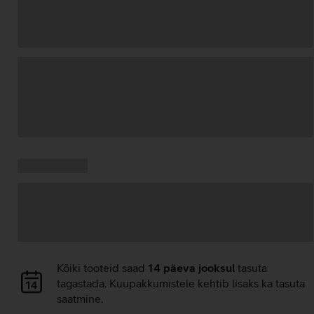
Andmete
laadimine
Kampaania
Andmete
pakkumised:
laadimine
Andmete
Kõiki tooteid saad
14 päeva jooksul
tasuta
laadimine
tagastada. Kuupakkumistele kehtib lisaks ka tasuta
saatmine.