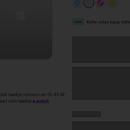
helesinine
hõbedane
roosa
kollane
Kohe ostes kaup kätt
Laos
uslik laadija võimsus on 15-45 W
aad osta laadija
e‑poest
.
Andmete
laadimine
Kampaania
Andmete
pakkumised:
laadimine