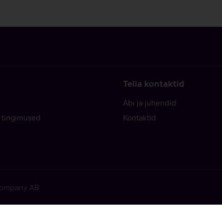
Telia kontaktid
Abi ja juhendid
 tingimused
Kontaktid
 Company AB