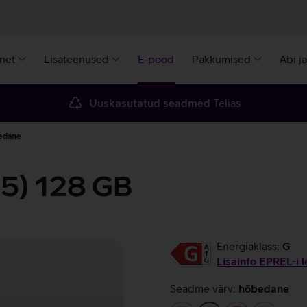
rnet
Lisateenused
E-pood
Pakkumised
Abi j
Uuskasutatud seadmed
Telias
bedane
25) 128 GB
Energiaklass:
G
Lisainfo EPREL-i l
Seadme värv:
hõbedane