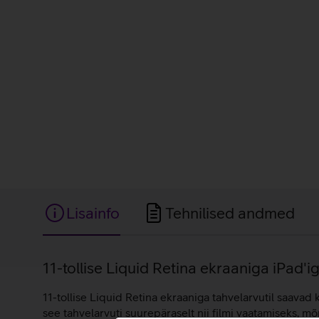
Lisainfo
Tehnilised andmed
Lisainfo
11-tollise Liquid Retina ekraaniga iPad'ig
11-tollise Liquid Retina ekraaniga tahvelarvutil saavad k
see tahvelarvuti suurepäraselt nii filmi vaatamiseks, 