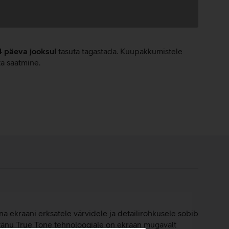
4 päeva jooksul
tasuta tagastada. Kuupakkumistele
ta saatmine.
tina ekraani erksatele värvidele ja detailirohkusele sobib
s tänu True Tone tehnoloogiale on ekraan mugavalt