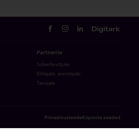
Partnerile
Sideettevõtjale
Ehitajale, arendajale
Tarnijale
Privaatsusteade
Küpsiste seaded