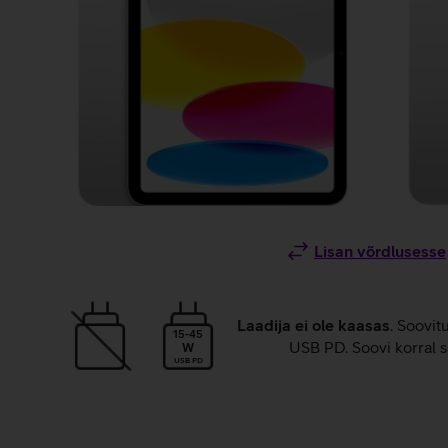
Lisan võrdlusesse
Laadija ei ole kaasas
. Soovit
15-45
USB PD. Soovi korral s
W
USB PD