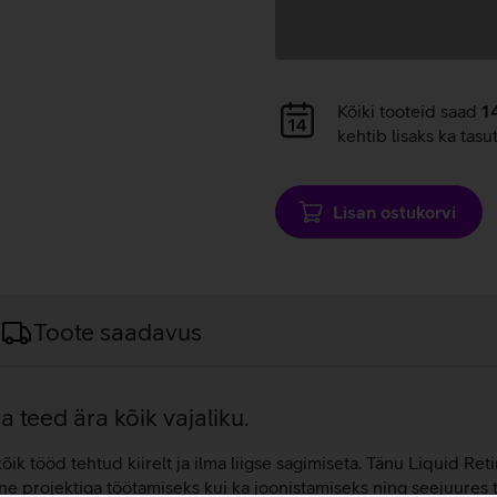
Andmete
Kõiki tooteid saad
1
laadimine
kehtib lisaks ka tasu
Lisan ostukorvi
Toote saadavus
a teed ära kõik vajaliku.
õik tööd tehtud kiirelt ja ilma liigse sagimiseta. Tänu Liquid Re
mõne projektiga töötamiseks kui ka joonistamiseks ning seejuure