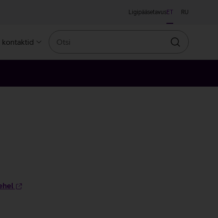
Ligipääsetavus
ET
RU
Otsi
a kontaktid
Otsin
ehel