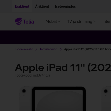
Liigu edasi põhisisu juurde
Ligipääsetavus
Eraklient
Äriklient
Iseteenindus
Mobiil
TV ja striiming
Inte
E-poe avaleht
Tahvelarvutid
Apple iPad 11'' (2025) 128 GB hõ
Apple iPad 11'' (20
Tootekood: md3y4hc/a