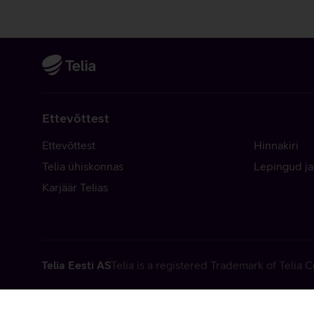
Ettevõttest
Ettevõttest
Hinnakiri
Telia ühiskonnas
Lepingud ja
Karjäär Telias
Telia Eesti AS
Telia is a registered Trademark of Telia