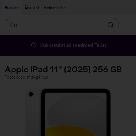
Liigu edasi põhisisu juurde
Ligipääsetavus
Eraklient
Äriklient
Iseteenindus
Otsi
Otsin
Uuskasutatud seadmed
Telias
Apple iPad 11'' (2025) 256 GB
Tootekood: md4g4hc/a