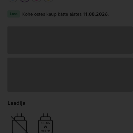
Kohe ostes kaup kätte alates
11.08.2026
.
Laos
Andmete
laadimine
Laadija
15-45
W
USB PD