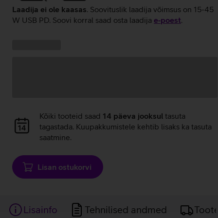
Laadija ei ole kaasas
. Soovituslik laadija võimsus on 15-45
W USB PD. Soovi korral saad osta laadija
e‑poest
.
Kampaania
Andmete
pakkumised:
laadimine
Andmete
Kõiki tooteid saad
14 päeva jooksul
tasuta
laadimine
tagastada. Kuupakkumistele kehtib lisaks ka tasuta
saatmine.
Lisan ostukorvi
Lisainfo
Tehnilised andmed
Toot