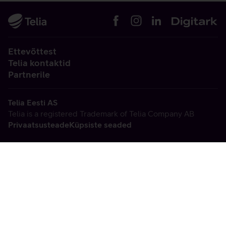
Ettevõttest
Telia kontaktid
Partnerile
Telia Eesti AS
Telia is a registered Trademark of Telia Company AB
Privaatsusteade
Küpsiste seaded