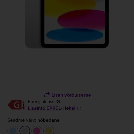
Lisan võrdlusesse
Energiaklass:
G
Lisainfo EPREL-i lehel
Seadme värv:
hõbedane
helesinine
hõbedane
roosa
kollane