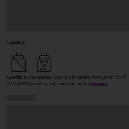
Andmete
laadimine
Laadija
15-45
W
USB PD
Laadija ei ole kaasas
. Soovituslik laadija võimsus on 15-45
W USB PD. Soovi korral saad osta laadija
e‑poest
.
Kampaania
Andmete
pakkumised:
laadimine