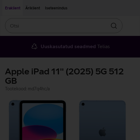
Liigu edasi põhisisu juurde
Ligipääsetavus
Eraklient
Äriklient
Iseteenindus
Otsi
Otsin
Uuskasutatud seadmed
Telias
Apple iPad 11'' (2025) 5G 512
GB
Tootekood: md7q4hc/a