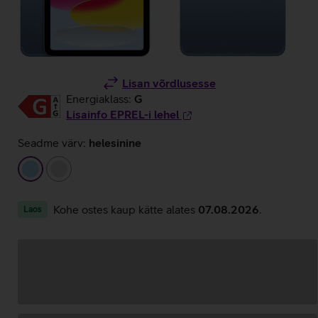
Lisan võrdlusesse
Energiaklass:
G
Lisainfo EPREL-i lehel
Seadme värv:
helesinine
helesinine
hõbedane
Kohe ostes kaup kätte alates
07.08.2026
.
Laos