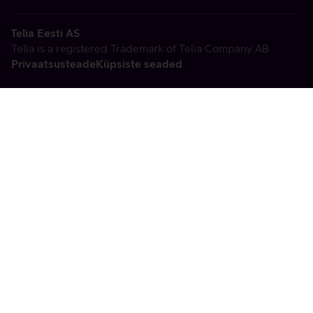
Telia Eesti AS
Telia is a registered Trademark of Telia Company AB
Privaatsusteade
Küpsiste seaded
Vabandame, tekkis
tehniline viga