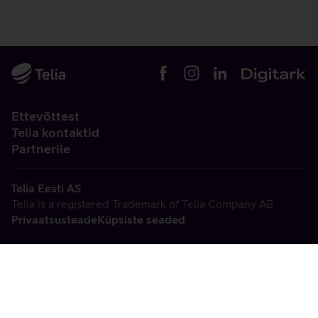
Ettevõttest
Telia kontaktid
Partnerile
Telia Eesti AS
Telia is a registered Trademark of Telia Company AB
Privaatsusteade
Küpsiste seaded