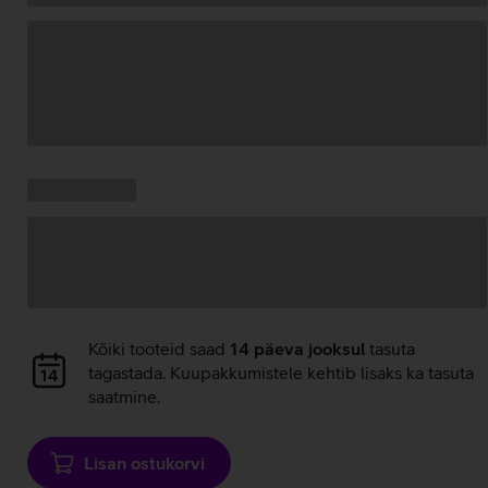
Andmete
laadimine
Kampaania
Andmete
pakkumised:
laadimine
Andmete
Kõiki tooteid saad
14 päeva jooksul
tasuta
laadimine
tagastada. Kuupakkumistele kehtib lisaks ka tasuta
saatmine.
Lisan ostukorvi