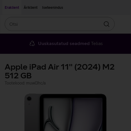
Liigu edasi põhisisu juurde
Ligipääsetavus
Eraklient
Äriklient
Iseteenindus
Otsi
Otsin
Uuskasutatud seadmed
Telias
Apple iPad Air 11'' (2024) M2
512 GB
Tootekood: muwl3hc/a