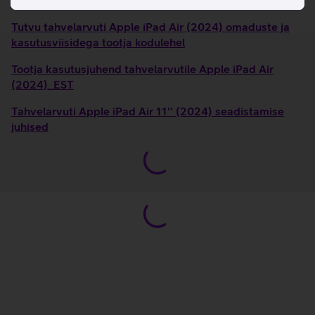
Tutvu tahvelarvuti Apple iPad Air (2024) omaduste ja
kasutusviisidega tootja kodulehel
Tootja kasutusjuhend tahvelarvutile Apple iPad Air
(2024)_EST
Tahvelarvuti Apple iPad Air 11'' (2024) seadistamise
juhised