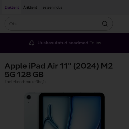
Liigu edasi põhisisu juurde
Ligipääsetavus
Eraklient
Äriklient
Iseteenindus
Otsi
Otsin
Uuskasutatud seadmed
Telias
Apple iPad Air 11'' (2024) M2
5G 128 GB
Tootekood: muxe3hc/a