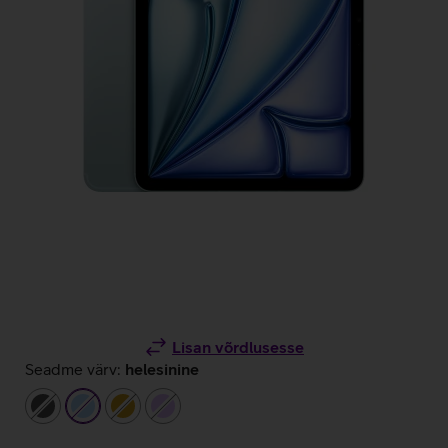
Lisan võrdlusesse
Seadme värv:
helesinine
tumehall
helesinine
kuldne
helelilla