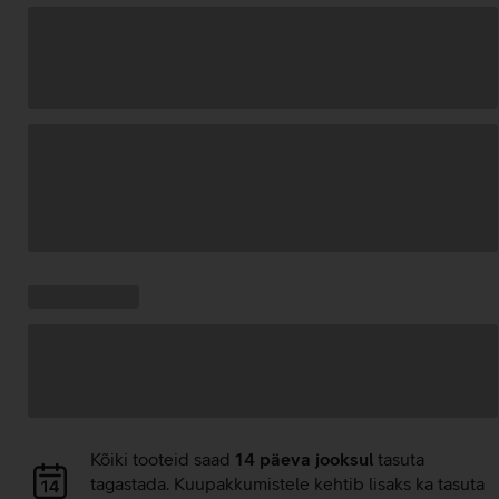
Andmete
laadimine
Kampaania
Andmete
pakkumised:
laadimine
Andmete
Kõiki tooteid saad
14 päeva jooksul
tasuta
laadimine
tagastada. Kuupakkumistele kehtib lisaks ka tasuta