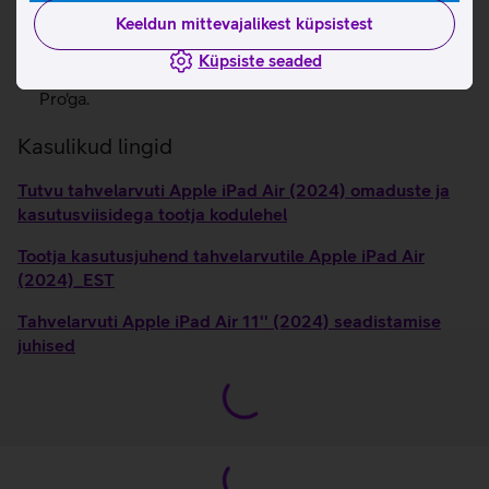
Kiire WiFi 6E.
Keeldun mittevajalikest küpsistest
Center Stage tehnoloogia hoiab sind videokõnede ajal
alati fookuses.
Küpsiste seaded
Ühilduvus Apple Magic Keyboard'iga ja Apple Pencil
Pro'ga.
Kasulikud lingid
Tutvu tahvelarvuti Apple iPad Air (2024) omaduste ja
kasutusviisidega tootja kodulehel
Tootja kasutusjuhend tahvelarvutile Apple iPad Air
(2024)_EST
Tahvelarvuti Apple iPad Air 11'' (2024) seadistamise
juhised