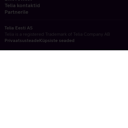
Telia kontaktid
Partnerile
Telia Eesti AS
Telia is a registered Trademark of Telia Company AB
Privaatsusteade
Küpsiste seaded
Vabandame, tekkis