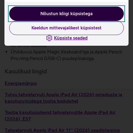
12 Mpix esikaamera võimaldab teha kvaliteetseid
videokõnesid.
Nõustun kõigi küpsistega
Center Stage tehnoloogia hoiab sind videokõnede ajal
alati fookuses.
Keeldun mittevajalikest küpsistest
Kiire Wi-Fi 7.
Küpsiste seaded
USB-C liidese abil saab ühendada nii lisaseadmeid kui
ka tahvlit laadida.
Ühilduvus Apple Magic Keyboard'iga ja Apple Pencil
Pro ning Pencil (USB-C) puutepliiatsiga.
Kasulikud lingid
Energiamärgis
Tutvu tahvelarvuti Apple iPad Air (2026) omaduste ja
kasutusviisidega tootja kodulehel
Tootja kasutusjuhend tahvelarvutile Apple iPad Air
(2026)_EST
Tahvelarvuti Apple iPad Air 11'' (2026) seadistamise