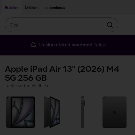
Liigu edasi põhisisu juurde
Ligipääsetavus
Eraklient
Äriklient
Iseteenindus
Otsi
Otsin
Uuskasutatud seadmed
Telias
Apple iPad Air 13'' (2026) M4
5G 256 GB
Tootekood: mh9h4hc/a