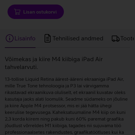
Lisan ostukorvi
Lisainfo
Tehnilised andmed
Toot
Lisainfo
Võimekas ja kiire M4 kiibiga iPad Air
tahvelarvuti.
13-tollise Liquid Retina äärest-ääreni ekraaniga iPad Air,
mille True Tone tehnoloogia ja P3 lai värvigamma
rikastavad ekraanikuva oluliselt, et ekraanil kuvatav oleks
kasutaja jaoks alati loomulik. Seadme südameks on jõuline
ja kiire Apple M4 protsessor, mis ei jää hätta ühegi
keerulise tegevusega. Kaheksatuumaline M4 kiip on kuni
2,3 korda kiirem ning pakub kuni 60% paremat graafika
jõudlust võrreldes M1 kiibiga, tagades nii sujuvama töö
professionaalsetes rakendustes, graafikatöötluses kui ka