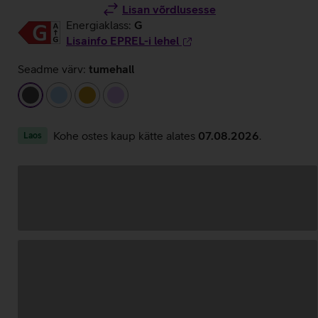
Lisan võrdlusesse
Energiaklass:
G
Lisainfo EPREL-i lehel
Seadme värv:
tumehall
tumehall
helesinine
kuldne
helelilla
Kohe ostes kaup kätte alates
07.08.2026
.
Laos