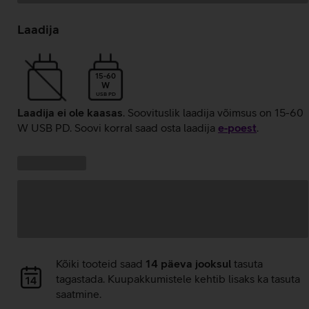
Andmete
laadimine
Laadija
15-60
W
USB PD
Laadija ei ole kaasas
. Soovituslik laadija võimsus on 15-60
W USB PD. Soovi korral saad osta laadija
e‑poest
.
Kampaania
Andmete
pakkumised:
laadimine
Andmete
Kõiki tooteid saad
14 päeva jooksul
tasuta
laadimine
tagastada. Kuupakkumistele kehtib lisaks ka tasuta
saatmine.