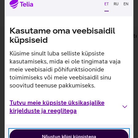
ET
RU
EN
Lisan ostukorvi
Kasutame oma veebisaidil
Lisainfo
Tehnilised andmed
Toot
küpsiseid
Küsime sinult luba selliste küpsiste
Lisainfo
Täiusta oma Samsung Galaxy Tab S11 Ultra
kasutamiseks, mida ei ole tingimata vaja
tahvelarvutit stiilse ja otstarbeka ümbrisega.
meie veebisaidi põhifunktsioonide
toimimiseks või meie veebisaidil sinu
Kaks-ühes kaaned-klaviatuur pakub mugavat võimalust
kiireks kirjutamiseks. Kaaned tüüpi ümbris pakub
soovitud teenuse pakkumiseks.
tahvelarvutile kaitset igapäevasel kasutamisel kriimustuste
ja täkete eest. Ümbris kinnitub magnetiliselt tahvelarvuti
Tutvu meie küpsiste üksikasjalike
tagaküljele. Tänu pogo pin ühendusele saad klaviatuuri
kirjelduste ja reeglitega
abil luua tahvelarvutist mulje, töötad ja trükid arvutis.
Nõustun kõigi küpsistega