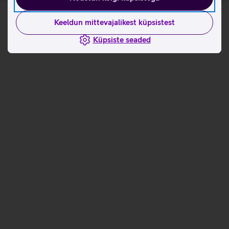
Keeldun mittevajalikest küpsistest
Küpsiste seaded