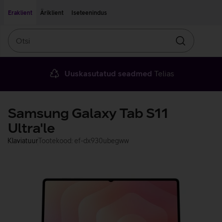
Liigu edasi põhisisu juurde
Ligipääsetavus
Eraklient
Äriklient
Iseteenindus
Otsi
Otsin
Uuskasutatud seadmed
Telias
Samsung Galaxy Tab S11
Ultra'le
Klaviatuur
Tootekood: ef-dx930ubegww