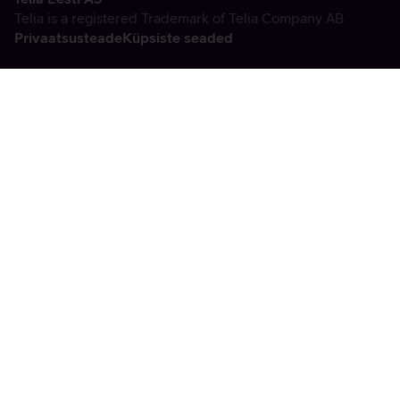
Telia is a registered Trademark of Telia Company AB
Privaatsusteade
Küpsiste seaded
Vabandame, tekkis
tehniline viga
tx:undefined:ut:null