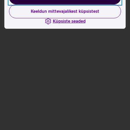
Keeldun mittevajalikest küpsistest
Küpsiste seaded