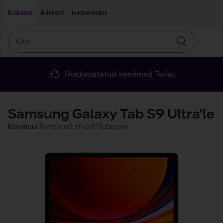
Liigu edasi põhisisu juurde
Ligipääsetavus
Eraklient
Äriklient
Iseteenindus
Otsi
Otsin
Uuskasutatud seadmed
Telias
Samsung Galaxy Tab S9 Ultra'le
Klaviatuur
Tootekood: ef-dx915ubegww