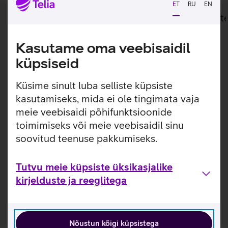
ET
RU
EN
Lisainfo
Tehnilised andmed
Toot
Kasutame oma veebisaidil
Lisainfo
Suurenda tahvelarvuti Samsung Galaxy Tab S9
küpsiseid
Ultra kasutamise produktiivsust juhtmevaba
klaviatuuriga.
Küsime sinult luba selliste küpsiste
kasutamiseks, mida ei ole tingimata vaja
Kaks-ühes kaaned-klaviatuur pakub mugavat võimalust
meie veebisaidi põhifunktsioonide
kiireks kirjutamiseks. Kaaned tüüpi ümbris pakub
tahvelarvutile kaitset igapäevasel kasutamisel kriimustuste
toimimiseks või meie veebisaidil sinu
ja täkete eest. Kaheosalise klaviatuuri üks osa ühendub
soovitud teenuse pakkumiseks.
magnetiliselt tahvelarvuti tagaküljega, et saaksid kasutada
oma seadet ka mugavalt püstises asendis ning teine osa
Tutvu meie küpsiste üksikasjalike
hoiab klaviatuuri, et saaksid töötada ja trükkida nagu
arvutis.
kirjelduste ja reeglitega
Nõustun kõigi küpsistega