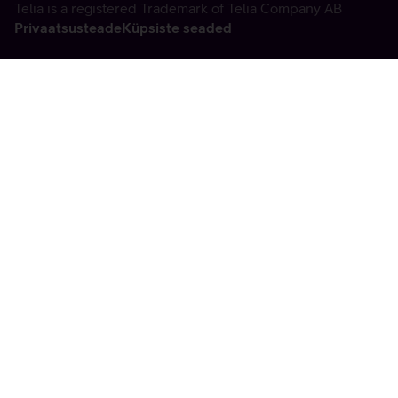
Telia is a registered Trademark of Telia Company AB
Privaatsusteade
Küpsiste seaded
Vabandame, tekkis
tehniline viga
tx:undefined:ut:null