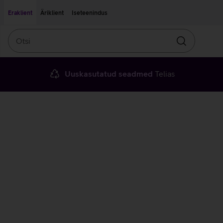
Liigu edasi põhisisu juurde
Ligipääsetavus
Eraklient
Äriklient
Iseteenindus
Otsi
Otsin
Uuskasutatud seadmed
Telias