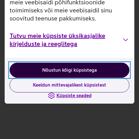
meie veebisaidi põhifunktsioonide
toimimiseks või meie veebisaidil sinu
soovitud teenuse pakkumiseks.
Tutvu meie küpsiste üksikasjalike
kirjelduste ja reeglitega
Nõustun kõigi küpsistega
Keeldun mittevajalikest küpsistest
Küpsiste seaded