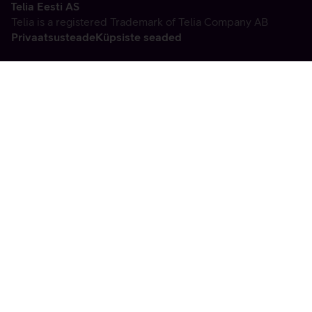
Telia Eesti AS
Telia is a registered Trademark of Telia Company AB
Privaatsusteade
Küpsiste seaded
Vabandame, tekkis
tehniline viga
tx:undefined:ut:null