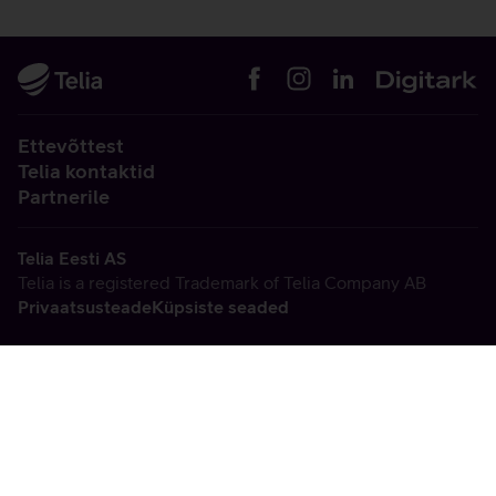
Ettevõttest
Telia kontaktid
Partnerile
Telia Eesti AS
Telia is a registered Trademark of Telia Company AB
Privaatsusteade
Küpsiste seaded