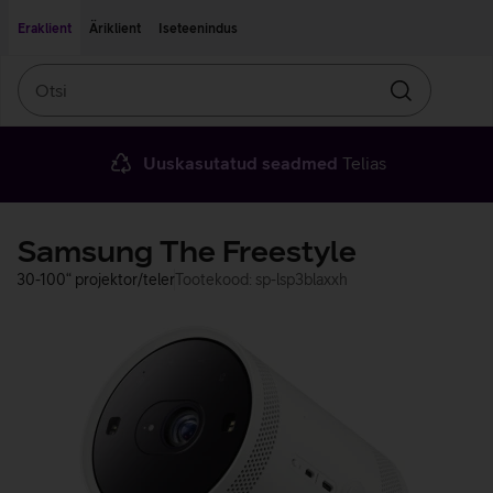
Liigu edasi põhisisu juurde
Ligipääsetavus
Eraklient
Äriklient
Iseteenindus
Otsi
Otsin
Uuskasutatud seadmed
Telias
Samsung The Freestyle
30-100“ projektor/teler
Tootekood: sp-lsp3blaxxh