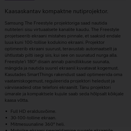
Lisainfo
Kaasaskantav kompaktne nutiprojektor.
Samsung The Freestyle projektoriga saad nautida
nutiteleri sisu virtuaalsete kanalite kaudu. The Freestyle
projetseerib ekraani mistahes pinnale, et saaksid endale
luua kuni 100-tollise kodukino ekraani. Projektor
optimeerib ekraani suurust, teravustab automaatselt ja
ühtlustab pilti isegi siis, kui see on suunatud nurga alla.
Freestyle'i 180° disain annab paindlikkuse suunata,
mängida ja nautida suurel ekraanil kuvatavat kogemust.
Kasutades SmartThings rakendust saad optimeerida oma
vaatamiskogemust, reguleerida projektori heledust ja
värviseadeid otse telefoni ekraanilt. Tänu projektori
ümarale ja kompaktsele kujule saab seda hõlpsalt kõikjale
kaasa võtta.
Full HD eraldusvõime.
30-100-tolline ekraan.
Mitmesuunaline 360° heli.
Mobiilse ekraani peegeldamine suurele ekraanile.