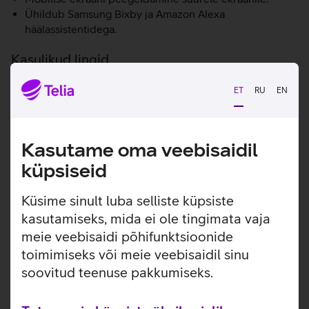
Ühildub Samsung Bixby ja Amazon Alexa
häälassistentidega.
Kasulikud lingid
Tootja kasutusjuhend Samsung The Freestyle
ET
RU
EN
nutiprojektorile
Tutvu projektori Samsung The Freestyle omaduste ja
kasutusviisidega tootja kodulehel
Kasutame oma veebisaidil
küpsiseid
Seotud artiklid ja videod
Küsime sinult luba selliste küpsiste
kasutamiseks, mida ei ole tingimata vaja
meie veebisaidi põhifunktsioonide
toimimiseks või meie veebisaidil sinu
soovitud teenuse pakkumiseks.