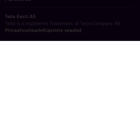
Telia Eesti AS
Telia is a registered Trademark of Telia Company AB
Privaatsusteade
Küpsiste seaded
Vabandame, tekkis
tehniline viga