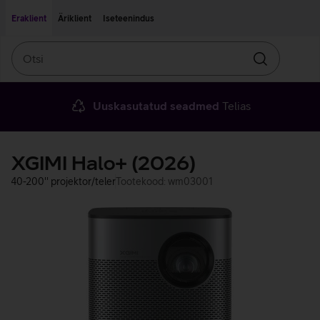
Liigu edasi põhisisu juurde
Ligipääsetavus
Eraklient
Äriklient
Iseteenindus
Otsi
Otsin
Uuskasutatud seadmed
Telias
XGIMI Halo+ (2026)
40-200'' projektor/teler
Tootekood: wm03001