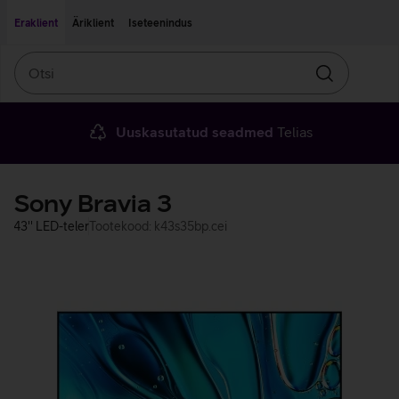
Liigu edasi põhisisu juurde
Ligipääsetavus
Eraklient
Äriklient
Iseteenindus
Otsi
Otsin
Uuskasutatud seadmed
Telias
Sony Bravia 3
43'' LED-teler
Tootekood: k43s35bp.cei