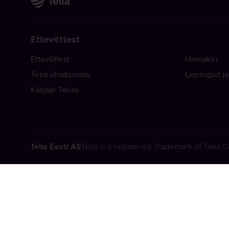
Ettevõttest
Ettevõttest
Hinnakiri
Telia ühiskonnas
Lepingud ja
Karjäär Telias
Telia Eesti AS
Telia is a registered Trademark of Telia