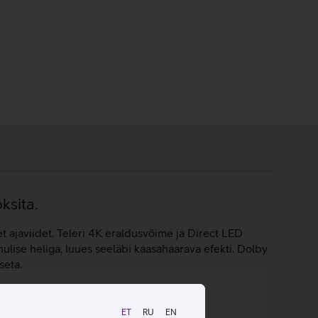
ksita.
t ajaviidet. Teleri 4K eraldusvõime ja Direct LED
hulise heliga, luues seeläbi kaasahaarava efekti. Dolby
seta.
ET
RU
EN