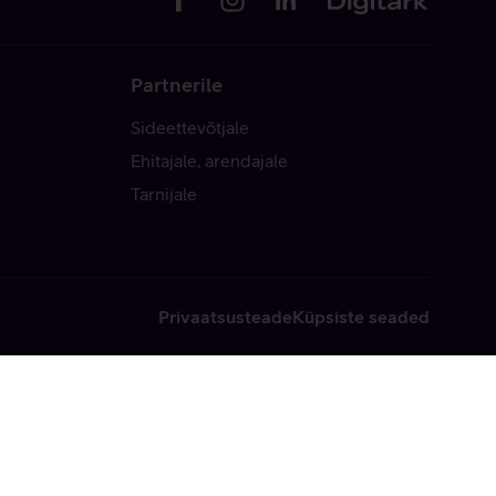
Partnerile
Sideettevõtjale
Ehitajale, arendajale
Tarnijale
Privaatsusteade
Küpsiste seaded