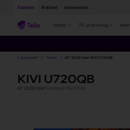
Liigu edasi põhisisu juurde
Ligipääsetavus
Eraklient
Äriklient
Iseteenindus
Mobiil
TV ja striiming
Inte
E-poe avaleht
Telerid
43'' QLED-teler KIVI U720QB
KIVI U720QB
43'' QLED-teler
Tootekood: 43u720qb