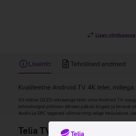
Lisan võrdlusesse
Lisainfo
Tehnilised andmed
Lisainfo
Kvaliteetne Android TV 4K teler, millega
43-tollise QLED-ekraaniga teler oma Android TV sisuga 
tehnoloogial põhinev ekraan pakub kirgast ja teravat pi
Audio ja SRC tagavad võimsa ning selge heliulatuse, s
Telia TV digiboksita