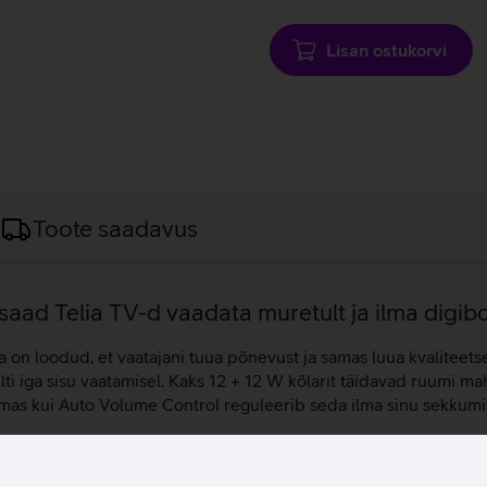
laadimine
Lisan ostukorvi
Toote saadavus
 saad Telia TV-d vaadata muretult ja ilma digibo
on loodud, et vaatajani tuua põnevust ja samas luua kvaliteetse
lti iga sisu vaatamisel. Kaks 12 + 12 W kõlarit täidavad ruumi ma
amas kui Auto Volume Control reguleerib seda ilma sinu sekkumi