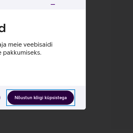
utada ilma digiboksita.
Loen lähemalt
d
aja meie veebisaidi
se pakkumiseks.
Nõustun kõigi küpsistega