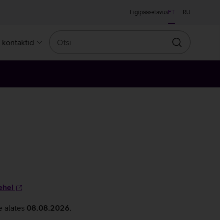
Ligipääsetavus
ET
RU
Otsi
a kontaktid
Otsin
ehel
e alates
08.08.2026
.