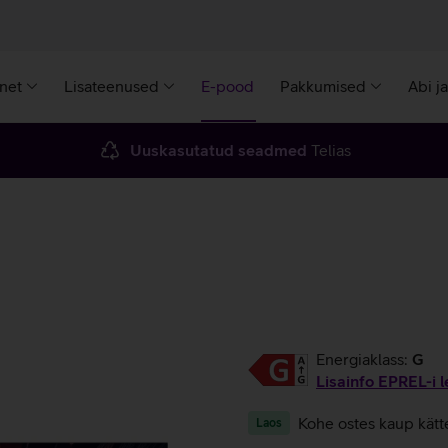
rnet
Lisateenused
E-pood
Pakkumised
Abi j
Uuskasutatud seadmed
Telias
Energiaklass:
G
Lisainfo EPREL-i l
Kohe ostes kaup kätt
Laos