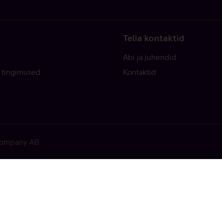
Telia kontaktid
Abi ja juhendid
 tingimused
Kontaktid
 Company AB