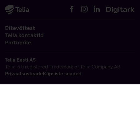
Ettevõttest
Telia kontaktid
Partnerile
Telia Eesti AS
Telia is a registered Trademark of Telia Company AB
Privaatsusteade
Küpsiste seaded