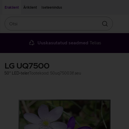
Liigu edasi põhisisu juurde
Ligipääsetavus
Eraklient
Äriklient
Iseteenindus
Otsi
Otsin
Uuskasutatud seadmed
Telias
LG UQ7500
50'' LED-teler
Tootekood: 50uq75003lf.aeu