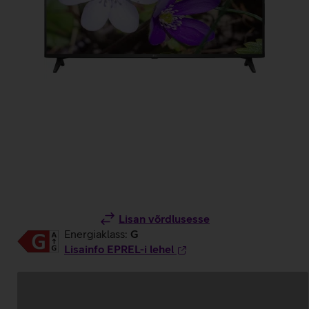
Lisan võrdlusesse
Energiaklass:
G
Lisainfo EPREL-i lehel