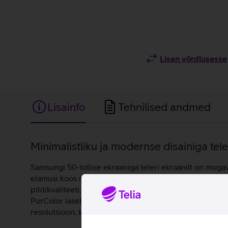
Lisan võrdlusesse
Lisainfo
Tehnilised andmed
Lisainfo
Minimalistliku ja modernse disainiga tele
Samsungi 50-tollise ekraaniga teleri ekraanilt on muga
elamusi koos nauditava vaatamiskogemusega ka nõudlikum
pildikvaliteeti, elutruid värve ja kontrollib teleri HDR-
PurColor laseb teleril näidata suurt vahemikku värve,
resolutsioon, kvaliteetne pildiparandustehnoloogia ja