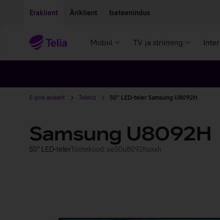
Liigu edasi põhisisu juurde
Ligipääsetavus
Eraklient
Äriklient
Iseteenindus
Mobiil
TV ja striiming
Inte
E-poe avaleht
Telerid
50" LED-teler Samsung U8092H
Samsung U8092H
50" LED-teler
Tootekood: ue50u8092huxxh