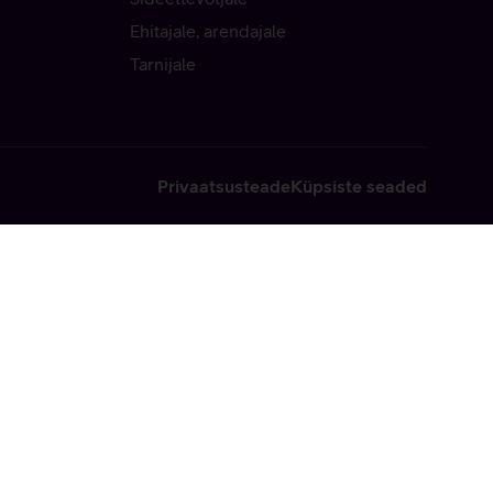
Ehitajale, arendajale
Tarnijale
Privaatsusteade
Küpsiste seaded