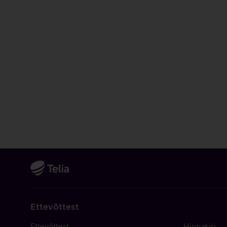
Ettevõttest
Ettevõttest
Hinnakiri