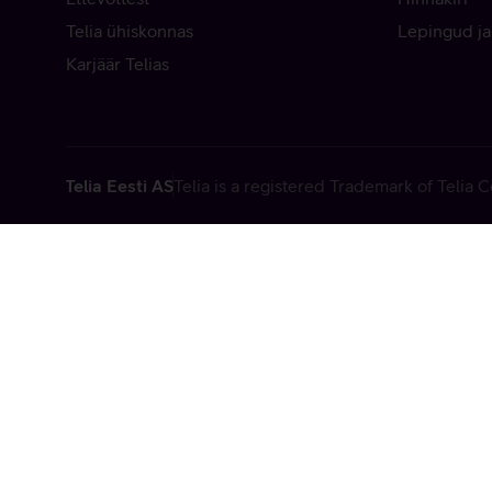
Telia ühiskonnas
Lepingud ja
Karjäär Telias
Telia Eesti AS
Telia is a registered Trademark of Telia
Vabandame, t