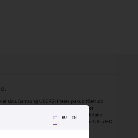
id.
utavat sisu. Samsung U8092H teler pakub tõetruid
K-kristallprotsessor pakub ilusat ja selget
ärvivalikut ja kõikvõimalikke visuaalseid detaile.
ET
RU
EN
tamiskogemuse. Teleri 3840 × 2160 piksline Ultra HD
iskogemust ning elamusterohkeid hetki.