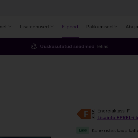
rnet
Lisateenused
E-pood
Pakkumised
Abi j
Uuskasutatud seadmed
Telias
Energiaklass:
F
Lisainfo EPREL-i l
Kohe ostes kaup kätt
Laos