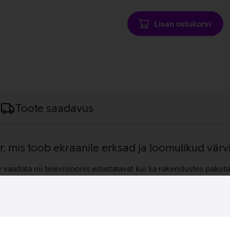
laadimine
Lisan ostukorvi
Toote saadavus
r, mis toob ekraanile erksad ja loomulikud värv
v vaadata nii televisioonis edastatavat kui ka rakendustes pak
ale vaatajale, olles kui isiklik meelelahutusmasin sinu kodus. 4
i. HDR suurendab teleri valgustasandeid, nii et saad nautida laia v
 mis optimeerivad pildi jõudlust ning pakuvad kaasahaarava vaa
 mitmekülgne sisufunktsioonide valik pakuvad nauditavat vaatam