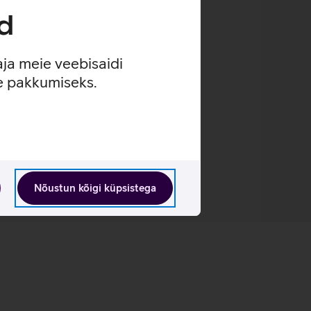
d
aja meie veebisaidi
ulamiskogemus.
se pakkumiseks.
Nõustun kõigi küpsistega