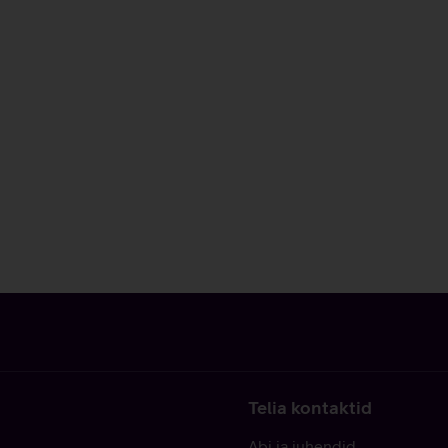
Telia kontaktid
Abi ja juhendid