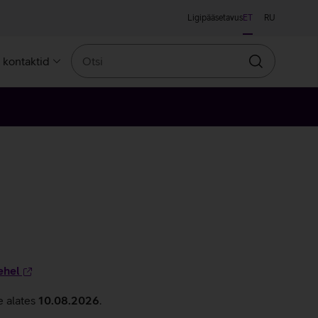
Ligipääsetavus
ET
RU
Otsi
a kontaktid
Otsin
ehel
e alates
10.08.2026
.