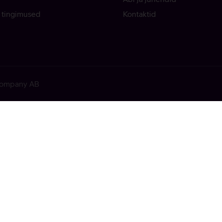
 tingimused
Kontaktid
 Company AB
ekkis