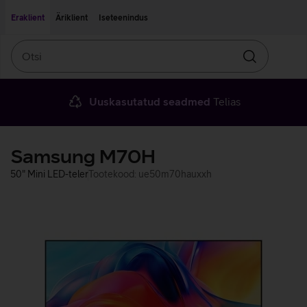
Liigu edasi põhisisu juurde
Ligipääsetavus
Eraklient
Äriklient
Iseteenindus
Otsi
Otsin
Uuskasutatud seadmed
Telias
Samsung M70H
50" Mini LED-teler
Tootekood: ue50m70hauxxh