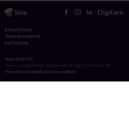
Ettevõttest
Telia kontaktid
Partnerile
Telia Eesti AS
Telia is a registered Trademark of Telia Company AB
Privaatsusteade
Küpsiste seaded