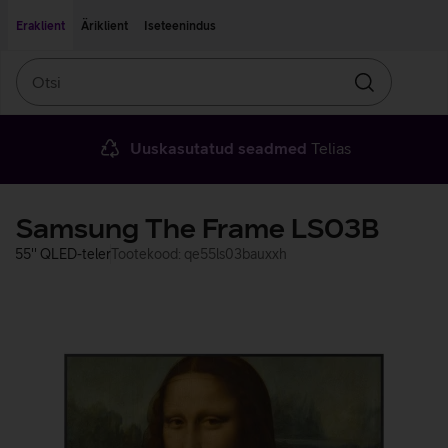
Liigu edasi põhisisu juurde
Ligipääsetavus
Eraklient
Äriklient
Iseteenindus
Otsi
Otsin
Uuskasutatud seadmed
Telias
Samsung The Frame LS03B
55'' QLED-teler
Tootekood: qe55ls03bauxxh