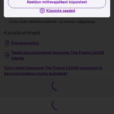
Keeldun mittevajalikest küpsistest
soovitud kõrgusele, et teha ruumi ka ribakõlarile või
ümbritsevatele seadmetele.
Küpsiste seaded
Teleriga on kaasas keskkonnasäästlik SolarCelli pult,
mida saab laadida päikese- ja tubase valgusega.
Kasulikud lingid
Energiamärgis
Tootja kasutusjuhend Samsung The Frame LS03B
telerile
Tutvu teleri Samsung The Frame LS03B omaduste ja
kasutusviisidega tootja kodulehel