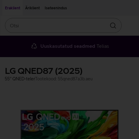
Liigu edasi põhisisu juurde
Ligipääsetavus
Eraklient
Äriklient
Iseteenindus
Otsi
Otsin
Uuskasutatud seadmed
Telias
LG QNED87 (2025)
55'' QNED-teler
Tootekood: 55qned87a3b.aeu