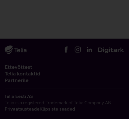
Ettevõttest
Telia kontaktid
Partnerile
Telia Eesti AS
Telia is a registered Trademark of Telia Company AB
Privaatsusteade
Küpsiste seaded