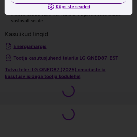
lähedale.
Küpsiste seaded
LG teler ühendub automaatselt Soundbariga, WOW-
liidese kaudu saab helirežiimi mugavalt seadistada
vastavalt sisule.
Kasulikud lingid
Energiamärgis
Tootja kasutusjuhend telerile LG QNED87_EST
Tutvu teleri LG QNED87 (2025) omaduste ja
kasutusviisidega tootja kodulehel