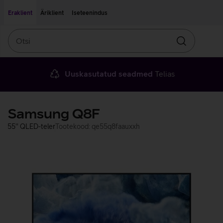
Liigu edasi põhisisu juurde
Ligipääsetavus
Eraklient
Äriklient
Iseteenindus
Otsi
Otsin
Uuskasutatud seadmed
Telias
Samsung Q8F
55'' QLED-teler
Tootekood: qe55q8faauxxh