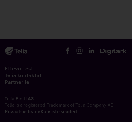
Ettevõttest
Telia kontaktid
Partnerile
Telia Eesti AS
Telia is a registered Trademark of Telia Company AB
Privaatsusteade
Küpsiste seaded