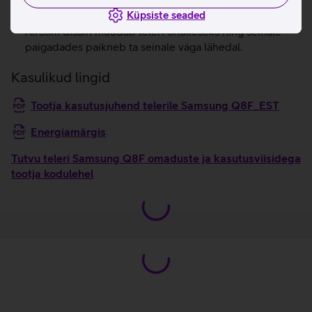
helisisule. AI heliparandus aitab ka väiksemad detailid
Küpsiste seaded
esile tuua.
AirSlim disain muudab teleri õhukeseks ning seinale
paigadades paikneb ta seinale väga lähedal.
Kasulikud lingid
Tootja kasutusjuhend telerile Samsung Q8F_EST
Energiamärgis
Tutvu teleri Samsung Q8F omaduste ja kasutusviisidega
tootja kodulehel