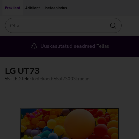
Liigu edasi põhisisu juurde
Ligipääsetavus
Eraklient
Äriklient
Iseteenindus
Otsi
Otsin
Uuskasutatud seadmed
Telias
LG UT73
65'' LED-teler
Tootekood: 65ut73003la.aeuq