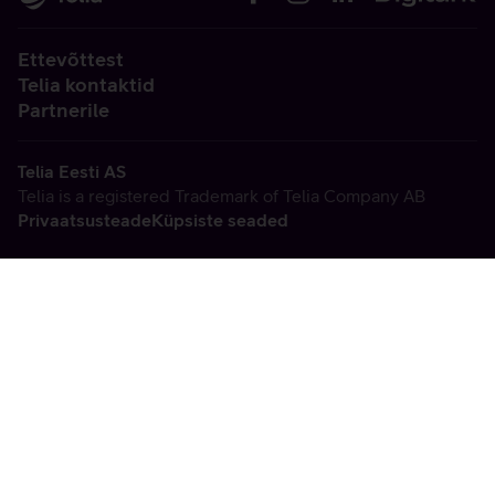
Ettevõttest
Telia kontaktid
Partnerile
Telia Eesti AS
Telia is a registered Trademark of Telia Company AB
Privaatsusteade
Küpsiste seaded