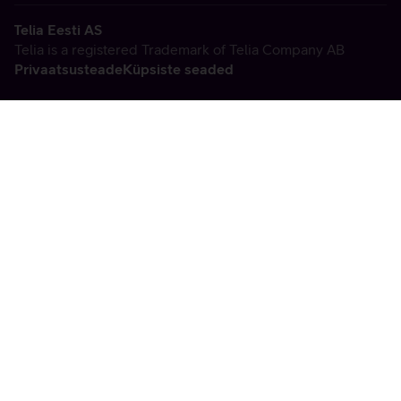
Telia Eesti AS
Telia is a registered Trademark of Telia Company AB
Privaatsusteade
Küpsiste seaded
Vabandame, tekkis
tehniline viga