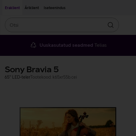
Liigu edasi põhisisu juurde
Ligipääsetavus
Eraklient
Äriklient
Iseteenindus
Otsi
Otsin
Uuskasutatud seadmed
Telias
Sony Bravia 5
65'' LED-teler
Tootekood: k65xr55b.cei