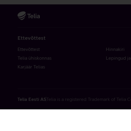
Ettevõttest
Ettevõttest
Hinnakiri
Telia ühiskonnas
Lepingud ja
Karjäär Telias
Telia Eesti AS
Telia is a registered Trademark of Telia