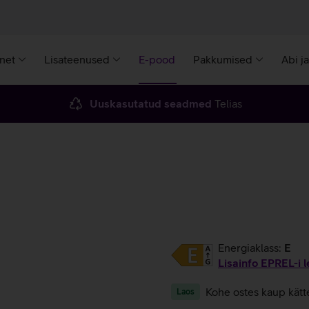
rnet
Lisateenused
E-pood
Pakkumised
Abi j
Uuskasutatud seadmed
Telias
Energiaklass:
E
Lisainfo EPREL-i l
Kohe ostes kaup kätt
Laos