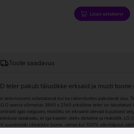
laadimine
Lisan ostukorvi
Toote saadavus
teler pakub täiuslikke erksaid ja musti toone 
ii televisioonis edastatavat kui ka rakendustes pakutavat sisu. Te
. LG G seeria võimekas 3840 x 2160 piksliline teler on täiusta
rasti igas valguses, mistõttu on ekraanil olevad kujutised sel
heleduse tasakaalu, et iga kaader oleks detailne ja realistlik. LG
imaht suurendab rikkalikke toone, samas kui 100% värvitäpsus säi
tänu peaaegu nähtamatule raamile, säilitades seejuures minimalis