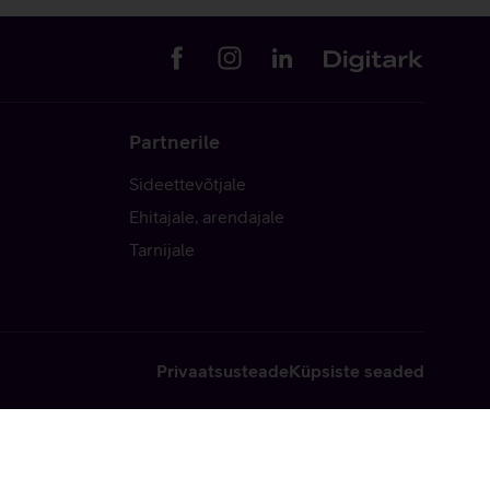
Partnerile
Sideettevõtjale
Ehitajale, arendajale
Tarnijale
Privaatsusteade
Küpsiste seaded