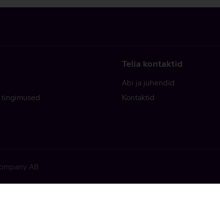
Telia kontaktid
Abi ja juhendid
 tingimused
Kontaktid
 Company AB