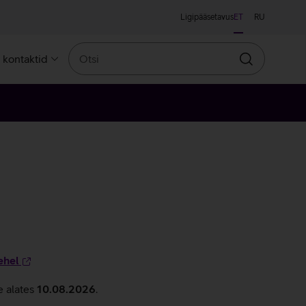
Ligipääsetavus
ET
RU
Otsi
a kontaktid
Otsin
ehel
e alates
10.08.2026
.