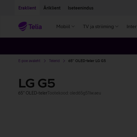
Liigu edasi põhisisu juurde
Ligipääsetavus
Eraklient
Äriklient
Iseteenindus
Mobiil
TV ja striiming
Inte
E-poe avaleht
Telerid
65'' OLED-teler LG G5
LG G5
65'' OLED-teler
Tootekood: oled65g51lw.aeu