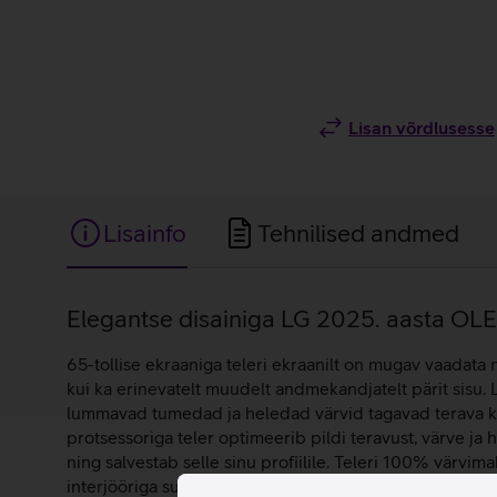
Lisan võrdlusesse
Lisainfo
Tehnilised andmed
Lisainfo
Elegantse disainiga LG 2025. aasta OLED 
65-tollise ekraaniga teleri ekraanilt on mugav vaadata n
kui ka erinevatelt muudelt andmekandjatelt pärit sisu
lummavad tumedad ja heledad värvid tagavad terava kont
protsessoriga teler optimeerib pildi teravust, värve ja 
ning salvestab selle sinu profiilile. Teleri 100% värv
interjööriga suurepäraselt kuna sulandub seinaga kokku 