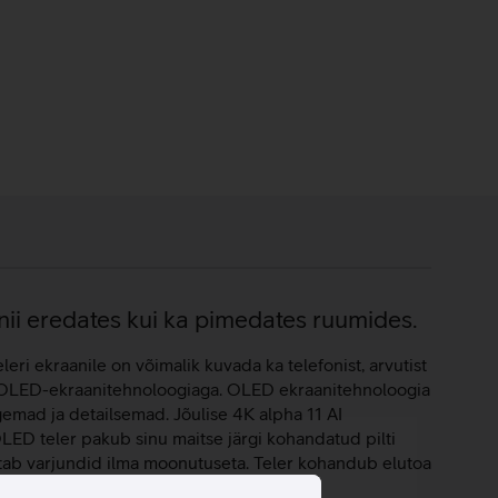
nii eredates kui ka pimedates ruumides.
leri ekraanile on võimalik kuvada ka telefonist, arvutist
tud OLED-ekraanitehnoloogiaga. OLED ekraanitehnoloogia
gemad ja detailsemad. Jõulise 4K alpha 11 AI
 OLED teler pakub sinu maitse järgi kohandatud pilti
litab varjundid ilma moonutuseta. Teler kohandub elutoa
tlikku ja stiilipuhtast joont.