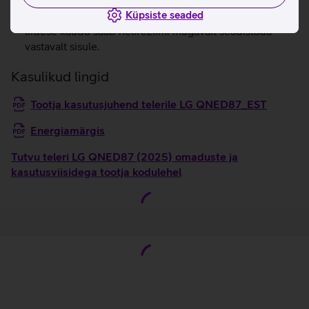
lähedale.
Küpsiste seaded
LG teler ühendub automaatselt Soundbariga, WOW-
liidese kaudu saab helirežiimi mugavalt seadistada
vastavalt sisule.
Kasulikud lingid
Tootja kasutusjuhend telerile LG QNED87_EST
Energiamärgis
Tutvu teleri LG QNED87 (2025) omaduste ja
kasutusviisidega tootja kodulehel