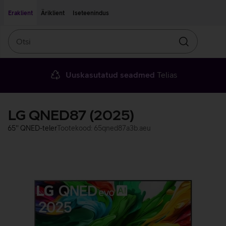
Liigu edasi põhisisu juurde
Ligipääsetavus
Eraklient
Äriklient
Iseteenindus
Otsi
Otsin
Uuskasutatud seadmed
Telias
LG QNED87 (2025)
65'' QNED-teler
Tootekood: 65qned87a3b.aeu