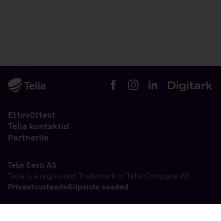
Ettevõttest
Telia kontaktid
Partnerile
Telia Eesti AS
Telia is a registered Trademark of Telia Company AB
Privaatsusteade
Küpsiste seaded