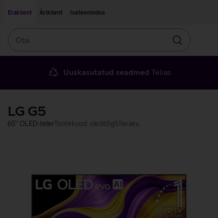
Liigu edasi põhisisu juurde
Ligipääsetavus
Eraklient
Äriklient
Iseteenindus
Otsi
Otsin
Uuskasutatud seadmed
Telias
LG G5
65'' OLED-teler
Tootekood: oled65g51lw.aeu