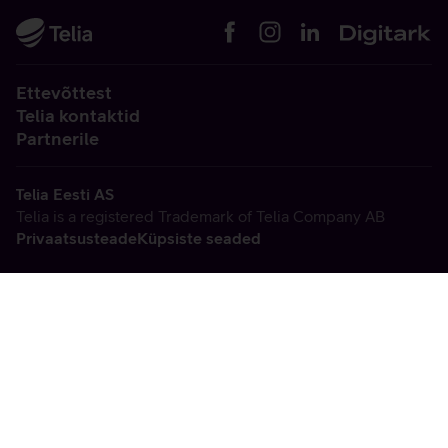
Ettevõttest
Telia kontaktid
Partnerile
Telia Eesti AS
Telia is a registered Trademark of Telia Company AB
Privaatsusteade
Küpsiste seaded