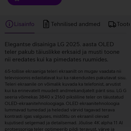
Lisainfo
Tehnilised andmed
Toot
Lisainfo
Elegantse disainiga LG 2025. aasta OLED
teler pakub täiuslikke erksaid ja musti toone
nii eredates kui ka pimedates ruumides.
65-tollise ekraaniga teleri ekraanilt on mugav vaadata nii
televisioonis edastatavat kui ka rakendustes pakutavat sisu.
Teleri ekraanile on võimalik kuvada ka telefonist, arvutist
kui ka erinevatelt muudelt andmekandjatelt pärit sisu. LG G
seeria võimekas 3840 x 2160 piksliline teler on täiustatud
OLED-ekraanitehnoloogiaga. OLED ekraanitehnoloogia
lummavad tumedad ja heledad värvid tagavad terava
kontrasti igas valguses, mistõttu on ekraanil olevad
kujutised selgemad ja detailsemad. Jõulise 4K alpha 11 AI
protsessoriga teler optimeerib pildi teravust, värve ja