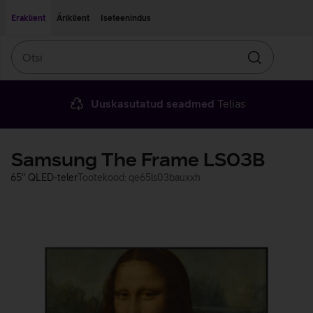
Liigu edasi põhisisu juurde
Ligipääsetavus
Eraklient
Äriklient
Iseteenindus
Otsi
Otsin
Uuskasutatud seadmed
Telias
Samsung The Frame LS03B
65'' QLED-teler
Tootekood: qe65ls03bauxxh