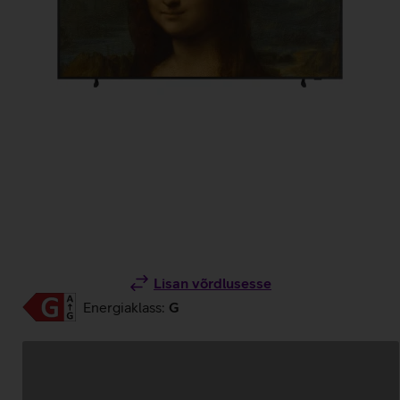
Lisan võrdlusesse
Energiaklass:
G