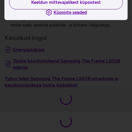
Keeldun mittevajalikest küpsistest
soovitud kõrgusele, et teha ruumi ka ribakõlarile või
ümbritsevatele seadmetele.
Küpsiste seaded
Teleriga on kaasas keskkonnasäästlik SolarCelli pult,
mida saab laadida päikese- ja tubase valgusega.
Kasulikud lingid
Energiamärgis
Tootja kasutusjuhend Samsung The Frame LS03B
telerile
Tutvu teleri Samsung The Frame LS03B omaduste ja
kasutusviisidega tootja kodulehel