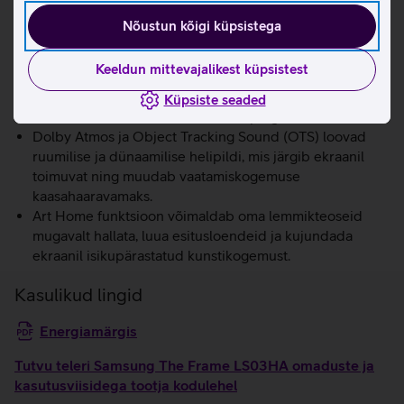
värvitooni vastavalt ruumi valgusele, et kunstiteosed
Nõustun kõigi küpsistega
näeksid alati viimistletud ja loomulikud välja.
Quantum HDR koos HDR10+ Adaptive toega parandab
Keeldun mittevajalikest küpsistest
heledate ja tumedate stseenide dünaamikat.
Oma fotomälestusi saad lihtsalt ja mugavalt telerisse
Küpsiste seaded
üles laadida telefoni või USB mälupulga kaudu.
Dolby Atmos ja Object Tracking Sound (OTS) loovad
ruumilise ja dünaamilise helipildi, mis järgib ekraanil
toimuvat ning muudab vaatamiskogemuse
kaasahaaravamaks.
Art Home funktsioon võimaldab oma lemmikteoseid
mugavalt hallata, luua esitusloendeid ja kujundada
ekraanil isikupärastatud kunstikogemust.
Kasulikud lingid
Energiamärgis
Tutvu teleri Samsung The Frame LS03HA omaduste ja
kasutusviisidega tootja kodulehel