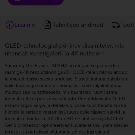
Lisainfo
Tehnilised andmed
Toot
Lisainfo
QLED‑tehnoloogial põhinev disainiteler, mis
ühendab kunstigalerii ja 4K nutiteleri.
Samsung The Frame LS03HA on elegantse ja moodsa
raamiga 4K resolutsiooniga 65'' QLED-teler, mis sulandub
laitmatult igasse sisekujundusse. Sisselülitatuna pakub see
kõiki kaasaegse nutiteleri võimalusi, kuid väljalülitatuna
muutub see kunstiteoseks, mis kaunistab ruumi sama
loomulikult kui päris maal või foto. Peegeldusvaba QLED-
ekraan tagab selge ja detailse pildi nii kunstiteoste kui ka
filmide ja sarjade vaatamisel, tuues esile täpsed värvid ja
loomuliku kontrasti. 4K Ultra HD resolutsioon ja NQ4 AI
Gen2 protsessor optimeerivad kuvatavat sisu, parandades
teravust ja detailsust sõltumata sellest, kas vaatad