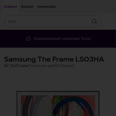
Liigu edasi põhisisu juurde
Ligipääsetavus
Eraklient
Äriklient
Iseteenindus
Otsi
Otsin
Uuskasutatud seadmed
Telias
Samsung The Frame LS03HA
65'' QLED-teler
Tootekood: qe65ls03hauxxh