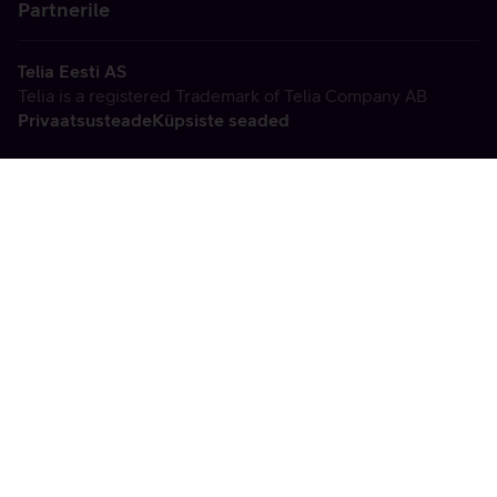
Partnerile
Telia Eesti AS
Telia is a registered Trademark of Telia Company AB
Privaatsusteade
Küpsiste seaded
Vabandame, tekkis
tehniline viga