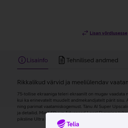
Lisan võrdlusesse
Lisainfo
Tehnilised andmed
Lisainfo
Rikkalikud värvid ja meeliülendav vaat
75-tollise ekraaniga teleri ekraanilt on mugav vaadata n
kui ka erinevatelt muudelt andmekandjatelt pärit sisu. 
ning parimat vaatamiskogemust. Tänu AI Super Upscalin
ja detailid. MiniLED-i ja Advanced Local Dimming tehnol
piksline Ultra HD resolutsioon, võimas tehisintellektiga