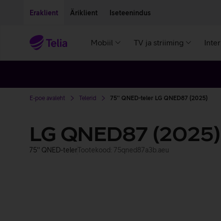
Liigu edasi põhisisu juurde
Ligipääsetavus
Eraklient
Äriklient
Iseteenindus
Mobiil
TV ja striiming
Inte
E-poe avaleht
Telerid
75'' QNED-teler LG QNED87 (2025)
LG QNED87 (2025)
75'' QNED-teler
Tootekood: 75qned87a3b.aeu