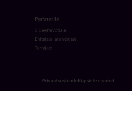
Partnerile
Sideettevõtjale
Ehitajale, arendajale
Tarnijale
Privaatsusteade
Küpsiste seaded