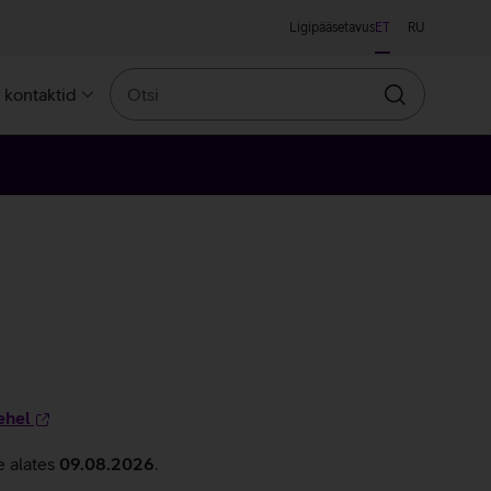
Ligipääsetavus
ET
RU
Otsi
a kontaktid
Otsin
ehel
e alates
09.08.2026
.