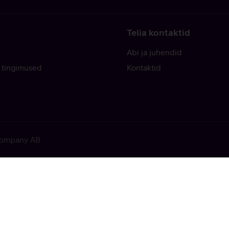
Telia kontaktid
Abi ja juhendid
 tingimused
Kontaktid
 Company AB