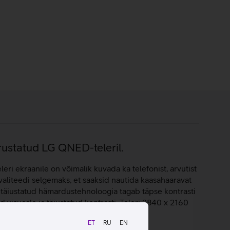
rustatud LG QNED-teleril.
leri ekraanile on võimalik kuvada ka telefonist, arvutist
kvaliteedi selgemaks, et saaksid nautida kaasahaaravat
 täiustatud hämardustehnoloogia tagab täpse kontrasti
 visuaale ja täiustatud kontrasti. Teleri 3840 x 2160
rist justkui isikliku meelelahutusmasina.
ET
RU
EN