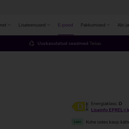
rnet
Lisateenused
E-pood
Pakkumised
Abi j
Uuskasutatud seadmed
Telias
Energiaklass:
D
Lisainfo EPREL-i l
Kohe ostes kaup kätt
Laos