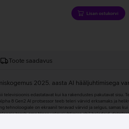
laadimine
Lisan ostukorvi
Toote saadavus
amiskogemus 2025. aasta AI hääljuhtimisega va
ii televisioonis edastatavat kui ka rakendustes pakutavat sisu. Te
Alpha 8 Gen2 AI protsessor teeb teleri värvid erksamaks ja heli
g tehnoloogiale on ekraanil teravad värvid ja selgus, samas kui
oogia tagab oma täpse valgusjuhtimise abil heledaid, detailseid
 protsessor ning mitmete lisadega rikastatud nutisisu loovad tele