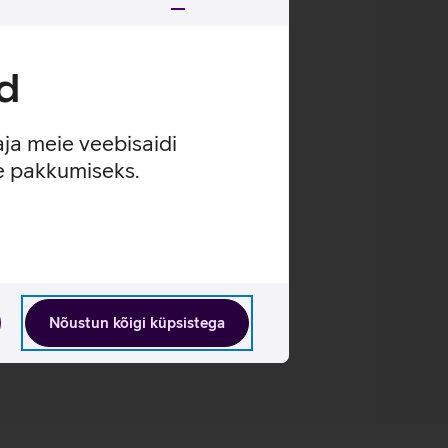
d
aja meie veebisaidi
ule.
se pakkumiseks.
Nõustun kõigi küpsistega