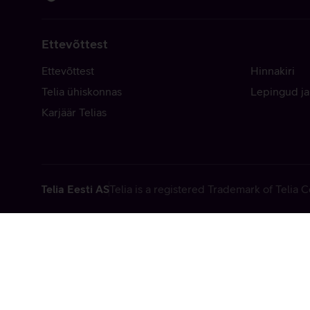
Ettevõttest
Ettevõttest
Hinnakiri
Telia ühiskonnas
Lepingud ja
Karjäär Telias
Telia Eesti AS
Telia is a registered Trademark of Telia