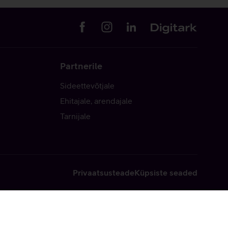
Partnerile
Sideettevõtjale
Ehitajale, arendajale
Tarnijale
Privaatsusteade
Küpsiste seaded