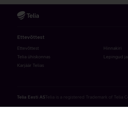
Ettevõttest
Ettevõttest
Hinnakiri
Telia ühiskonnas
Lepingud ja
Karjäär Telias
Telia Eesti AS
Telia is a registered Trademark of Telia