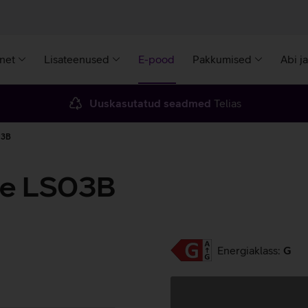
rnet
Lisateenused
E-pood
Pakkumised
Abi j
Uuskasutatud seadmed
Telias
03B
e LS03B
Energiaklass:
G