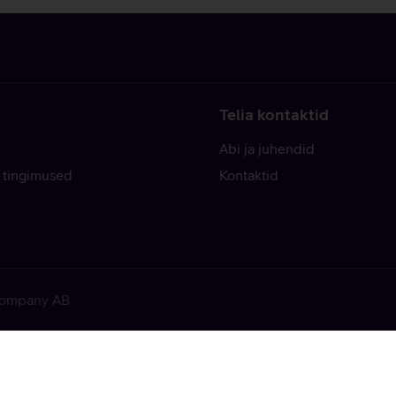
Telia kontaktid
Abi ja juhendid
 tingimused
Kontaktid
 Company AB