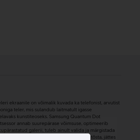
leri ekraanile on võimalik kuvada ka telefonist, arvutist
niga teler, mis sulandub laitmatult igasse
eler elavaks kunstiteoseks. Samsung Quantum Dot
protsessor annab suurepärase võimsuse, optimeerib
kupärastatud galerii, tuleb ainult valida ja märgistada
ega alus võimaldab telerit aluspinnalt tõsta, jättes