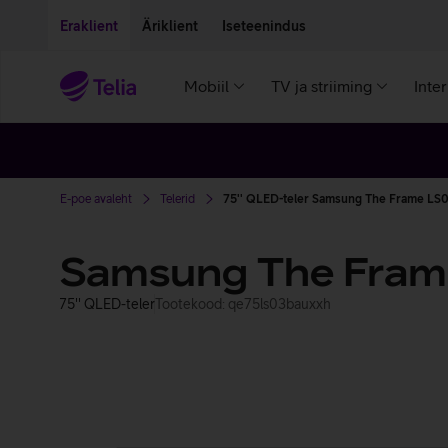
Liigu edasi põhisisu juurde
Ligipääsetavus
Eraklient
Äriklient
Iseteenindus
Mobiil
TV ja striiming
Inte
E-poe avaleht
Telerid
75'' QLED-teler Samsung The Frame LS
Samsung The Fram
75'' QLED-teler
Tootekood: qe75ls03bauxxh