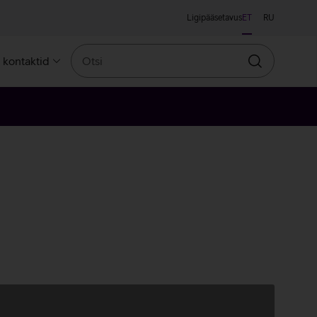
Ligipääsetavus
ET
RU
Otsi
a kontaktid
Otsin