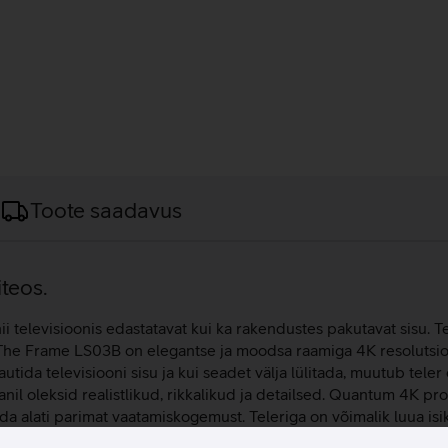
Toote saadavus
iteos.
ii televisioonis edastatavat kui ka rakendustes pakutavat sisu. Te
 The Frame LS03B on elegantse ja moodsa raamiga 4K resolutsioo
nautida televisiooni sisu ja kui seadet välja lülitada, muutub t
anil oleksid realistlikud, rikkalikud ja detailsed. Quantum 4K 
utida alati parimat vaatamiskogemust. Teleriga on võimalik luua isi
bki kuvada sinu kõiki lemmikkunstiteoseid. Reguleeritava kõrgus