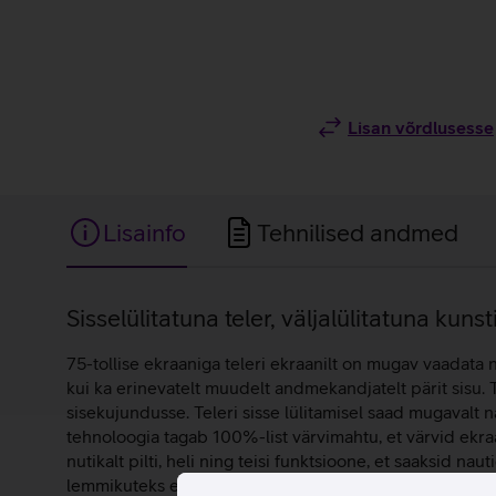
Lisan võrdlusesse
Lisainfo
Tehnilised andmed
Lisainfo
Sisselülitatuna teler, väljalülitatuna kunst
75-tollise ekraaniga teleri ekraanilt on mugav vaadata n
kui ka erinevatelt muudelt andmekandjatelt pärit sisu.
sisekujundusse. Teleri sisse lülitamisel saad mugavalt 
tehnoloogia tagab 100%-list värvimahtu, et värvid ekra
nutikalt pilti, heli ning teisi funktsioone, et saaksid na
lemmikuteks endale meeldivad kunstiteosed ja seade saa