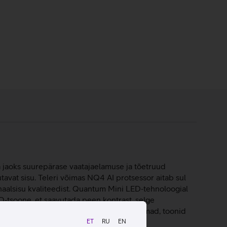
a jaoks suurepärase vaatajaelamuse ja tõetruud
utavat sisu. Teleri võimas NQ4 AI protsessor aitab sul
aalsisu kvaliteedist. Quantum Mini LED‑tehnoloogial
D‑tsoone, et saavutada peen kontrast, selge
 automaatselt nii, et hääled oleksid selgemad, toonid
ET
RU
EN