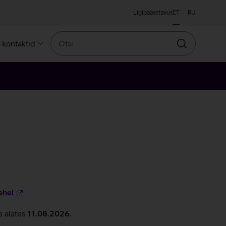
Ligipääsetavus
ET
RU
Otsi
a kontaktid
Otsin
ehel
e alates
11.08.2026
.