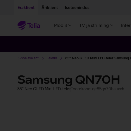
Liigu edasi põhisisu juurde
Ligipääsetavus
Eraklient
Äriklient
Iseteenindus
Mobiil
TV ja striiming
Inte
E-poe avaleht
Telerid
85'' Neo QLED Mini LED-teler Samsun
Samsung QN70H
85'' Neo QLED Mini LED-teler
Tootekood: qe85qn70hauxxh