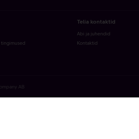
Telia kontaktid
Abi ja juhendid
 tingimused
Kontaktid
 Company AB