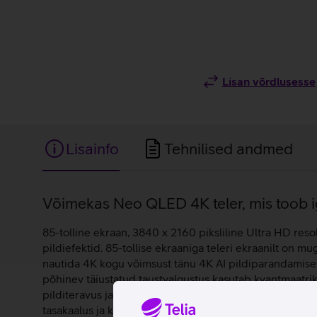
Lisan võrdlusesse
Lisainfo
Tehnilised andmed
Lisainfo
Võimekas Neo QLED 4K teler, mis toob iga
85-tolline ekraan, 3840 x 2160 piksliline Ultra HD re
pildiefektid. 85-tollise ekraaniga teleri ekraanilt on m
nautida 4K kogu võimsust tänu 4K AI pildiparandamise
põhinev täiustatud taustvalgustus kasutab kvantmaatrik
pilditeravus ja heledus igas kaadris. Adaptive Sound+ a
tasakaalus ja kuulamiskogemus personaalsem.