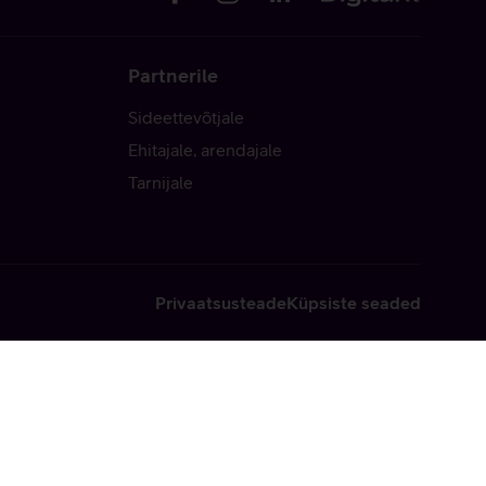
Partnerile
Sideettevõtjale
Ehitajale, arendajale
Tarnijale
Privaatsusteade
Küpsiste seaded