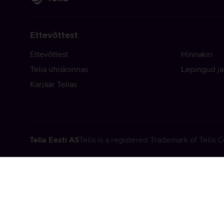
Ettevõttest
Ettevõttest
Hinnakiri
Telia ühiskonnas
Lepingud ja
Karjäär Telias
Telia Eesti AS
Telia is a registered Trademark of Telia