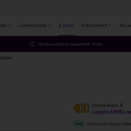
rnet
Lisateenused
E-pood
Pakkumised
Abi j
Uuskasutatud seadmed
Telias
g QN70H
Energiaklass:
E
Lisainfo EPREL-i l
Kohe ostes kaup kätt
Laos