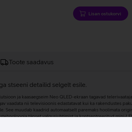
laadimine
Lisan ostukorvi
Toote saadavus
 stseeni detailid selgelt esile.
solutsioon ja kaasaegseim Neo QLED-ekraan tagavad telerivaataj
ugav vaadata nii televisioonis edastatavat kui ka rakendustes pak
le. See muudab kaadrid automaatselt paremaks hoolimata origin
stehnoloogia täpset valgusjuhtimist ja kontsentreeritud mini‑LE
nalüüsib stseene ja ruumi akustikat reaalajas, optimeerides heli