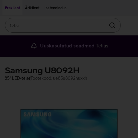
Liigu edasi põhisisu juurde
Ligipääsetavus
Eraklient
Äriklient
Iseteenindus
Otsi
Otsin
Uuskasutatud seadmed
Telias
Samsung U8092H
85" LED-teler
Tootekood: ue85u8092huxxh