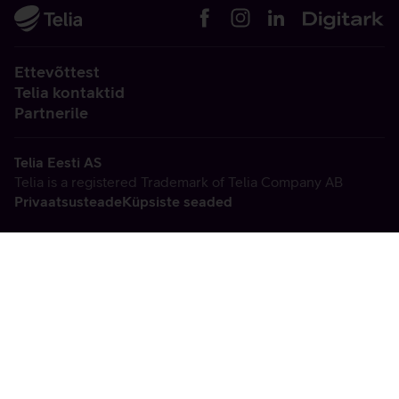
Ettevõttest
Telia kontaktid
Partnerile
Telia Eesti AS
Telia is a registered Trademark of Telia Company AB
Privaatsusteade
Küpsiste seaded