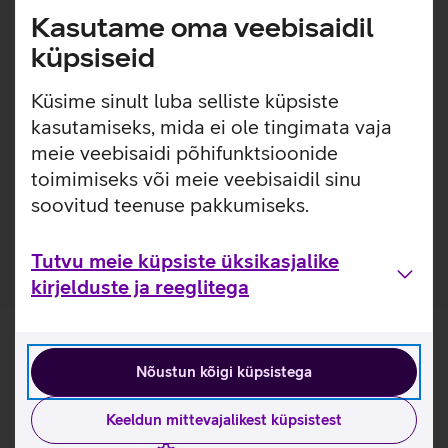
Lisainfo
Ilus ja kauakestev prindikvaliteet Canoni
Kasutame oma veebisaidil
originaaltooneriga.
küpsiseid
Canon CLI-521GY alati terav, selge ja kvaliteetne tulemus.
Lihtne kasutada ja lihtne paigaldada.
Küsime sinult luba selliste küpsiste
kasutamiseks, mida ei ole tingimata vaja
Sobivad printerid: PIXMA MP980, PIXMA MP990.
meie veebisaidi põhifunktsioonide
Kasulikud lingid
toimimiseks või meie veebisaidil sinu
soovitud teenuse pakkumiseks.
Loe lähemalt tootja kodulehelt siit
Tutvu meie küpsiste üksikasjalike
kirjelduste ja reeglitega
Nõustun kõigi küpsistega
Keeldun mittevajalikest küpsistest