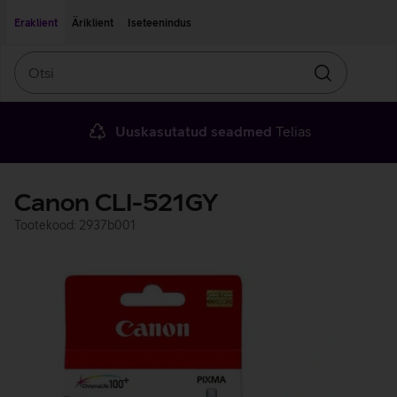
Liigu edasi põhisisu juurde
Ligipääsetavus
Eraklient
Äriklient
Iseteenindus
Otsi
Otsin
Uuskasutatud seadmed
Telias
Canon CLI-521GY
Tootekood: 2937b001