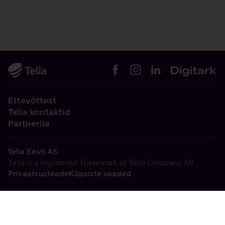
Ettevõttest
Telia kontaktid
Partnerile
Telia Eesti AS
Telia is a registered Trademark of Telia Company AB
Privaatsusteade
Küpsiste seaded