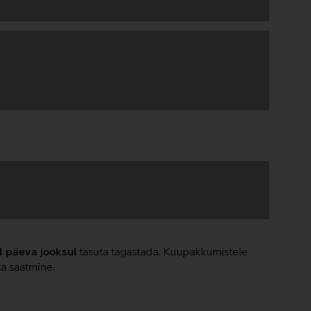
4 päeva jooksul
tasuta tagastada. Kuupakkumistele
ta saatmine.