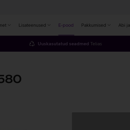
rnet
Lisateenused
E-pood
Pakkumised
Abi j
Uuskasutatud seadmed
Telias
E580