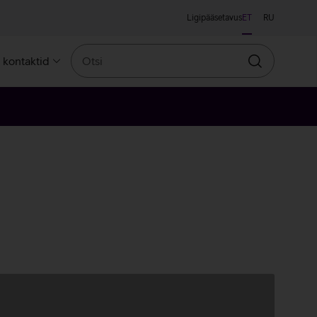
Ligipääsetavus
ET
RU
Otsi
a kontaktid
Otsin