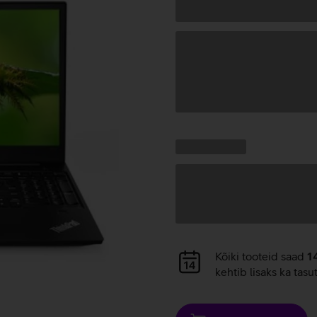
Andmete
laadimine
Kampaania
Andmete
pakkumised:
laadimine
Andmete
Kõiki tooteid saad
1
laadimine
kehtib lisaks ka tasu