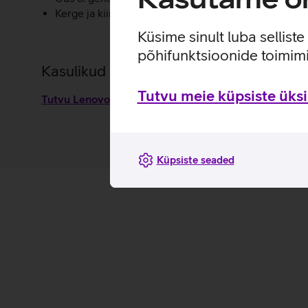
Kerge ja kiire SSD ketas hoiab arvuti töö väga sujuv
Küsime sinult luba sellist
põhifunktsioonide toimimi
Kasulikud lingid
Tutvu meie küpsiste üksik
Tutvu Lenovo Thinkpad E580 sülearvuti omadustega 
Küpsiste seaded