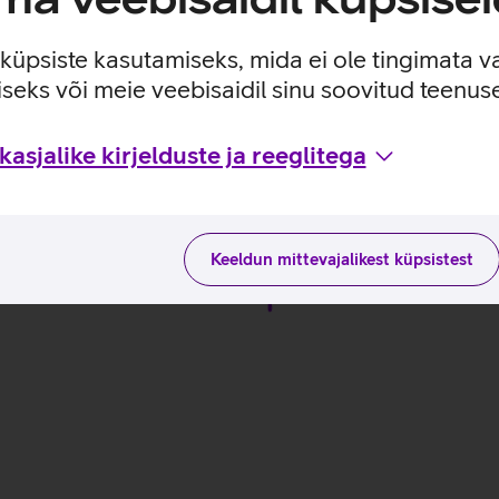
ana.
e küpsiste kasutamiseks, mida ei ole tingimata v
seks või meie veebisaidil sinu soovitud teenu
asjalike kirjelduste ja reeglitega
lähemalt siit
Keeldun mittevajalikest küpsistest