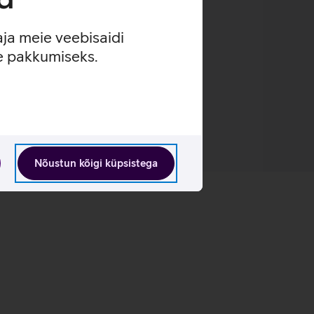
aja meie veebisaidi
se pakkumiseks.
Nõustun kõigi küpsistega