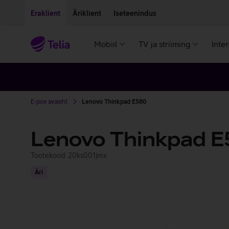
Liigu edasi põhisisu juurde
Ligipääsetavus
Eraklient
Äriklient
Iseteenindus
Mobiil
TV ja striiming
Inte
E-poe avaleht
Lenovo Thinkpad E580
Lenovo Thinkpad 
Tootekood: 20ks001jmx
Äri