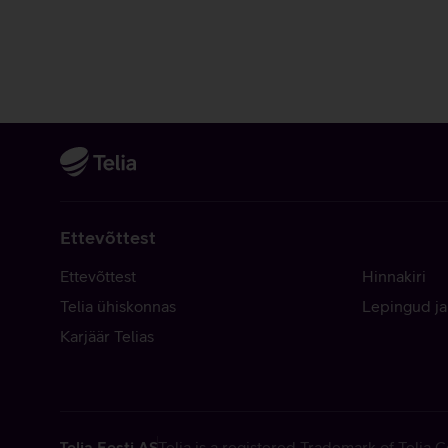
Ettevõttest
Ettevõttest
Hinnakiri
Telia ühiskonnas
Lepingud ja
Karjäär Telias
Telia Eesti AS
Telia is a registered Trademark of Telia