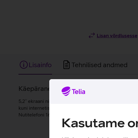
Lisan võrdlusesse
Lisainfo
Tehnilised andmed
Lisainfo
Käepärane metallist korpusega nutitelef
5,2’’ ekraani ning vastupidavast metallist ja klaasist k
kuni internetis surfamiseni. Telefoni 13 Mpix tagumine
Nutitelefoni 16 GB mälumaht võimaldab talletada tähts
Kasutame om