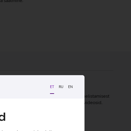
ta saatmine.
ET
RU
EN
akkama kõigi igapäevaste toimingutega nii helistamisest
te kui üles võtta hea 1080p kvaliteediga videosid.
agab kiiruse.
d