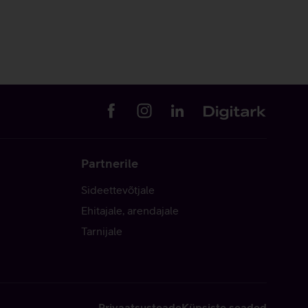
Partnerile
Sideettevõtjale
Ehitajale, arendajale
Tarnijale
Privaatsusteade
Küpsiste seaded