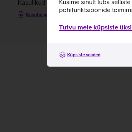
Küsime sinult luba sellist
Kasulikud lingid
põhifunktsioonide toimimi
Kasutusjuhend Samsung Galaxy J5 2017 mobiilte
Tutvu meie küpsiste üksik
Küpsiste seaded