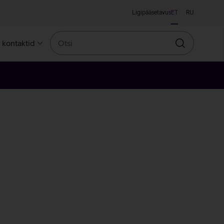
Ligipääsetavus
ET
RU
Otsi
a kontaktid
Otsin