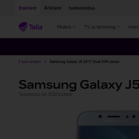
Liigu edasi põhisisu juurde
Ligipääsetavus
Eraklient
Äriklient
Iseteenindus
Mobiil
TV ja striiming
Inte
E-poe avaleht
Samsung Galaxy J5 2017 Dual SIM sinine
Samsung Galaxy J5
Tootekood: sm-j530fzsdseb