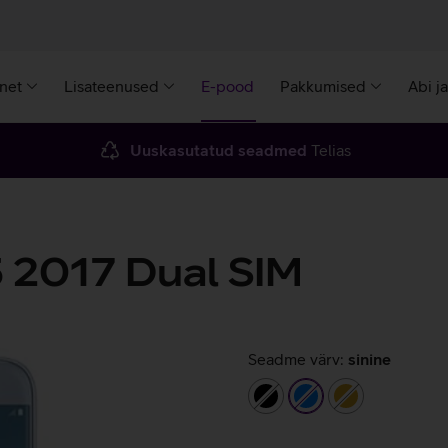
rnet
Lisateenused
E-pood
Pakkumised
Abi j
Uuskasutatud seadmed
Telias
 2017 Dual SIM
Seadme värv:
sinine
must
sinine
kuldne