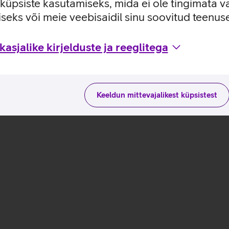
e küpsiste kasutamiseks, mida ei ole tingimata v
seks või meie veebisaidil sinu soovitud teenu
lefonile_EST
asjalike kirjelduste ja reeglitega
Keeldun mittevajalikest küpsistest