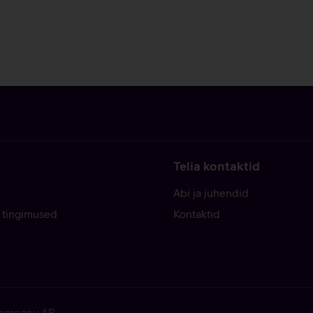
Telia kontaktid
Abi ja juhendid
 tingimused
Kontaktid
 Company AB