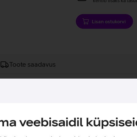
kehtib lisaks ka tasu
Lisan ostukorvi
Toote saadavus
on.
orpusega nutitelefon pakub nii töökindlust kui silmailu, saades h
 ning 13 Mpix esikaamera võimaldavad teha nii suurepäraseid pil
aimad pildid ja dokumendid ning kaheksatuumaline protsessor t
a veebisaidil küpsisei