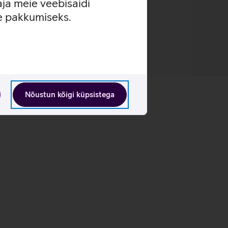
aja meie veebisaidi
se pakkumiseks.
Nõustun kõigi küpsistega