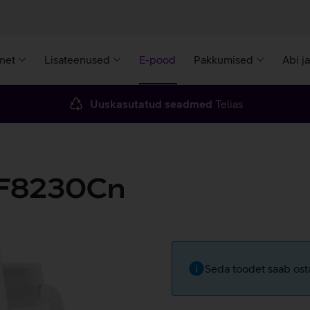
rnet
Lisateenused
E-pood
Pakkumised
Abi j
Uuskasutatud seadmed
Telias
MF8230Cn
Seda toodet saab osta 