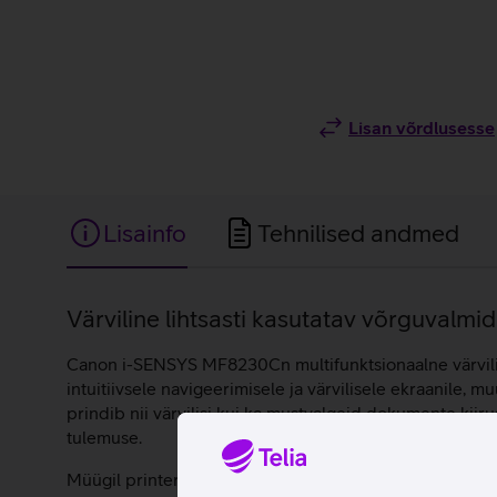
Lisan võrdlusesse
Lisainfo
Tehnilised andmed
Lisainfo
Värviline lihtsasti kasutatav võrguvalmid
Canon i-SENSYS MF8230Cn multifunktsionaalne värviline l
intuitiivsele navigeerimisele ja värvilisele ekraanile
prindib nii värvilisi kui ka mustvalgeid dokumente kiir
tulemuse.
Müügil printeri ja arvuti vahelise kaablita!