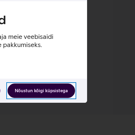
d
aja meie veebisaidi
lauaarvutit.
se pakkumiseks.
Nõustun kõigi küpsistega