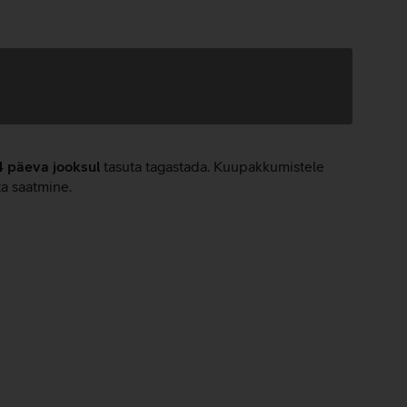
4 päeva jooksul
tasuta tagastada. Kuupakkumistele
ta saatmine.