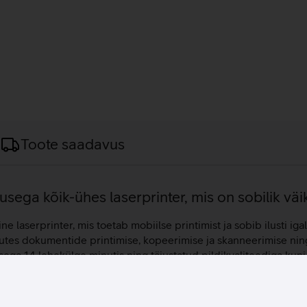
Toote saadavus
usega kõik-ühes laserprinter, mis on sobilik väi
aserprinter, mis toetab mobiilse printimist ja sobib ilusti igale
, muutes dokumentide printimise, kopeerimise ja skanneerimise n
usega 14 lehekülge minutis ning täiustatud pildikvaliteediga ku