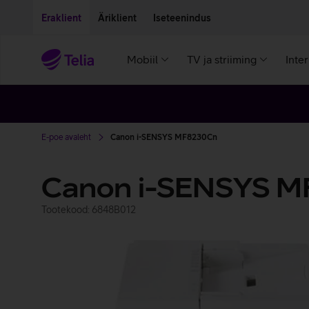
Liigu edasi põhisisu juurde
Ligipääsetavus
Eraklient
Äriklient
Iseteenindus
Mobiil
TV ja striiming
Inte
E-poe avaleht
Canon i-SENSYS MF8230Cn
Canon i-SENSYS 
Tootekood: 6848B012