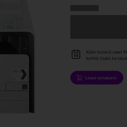
Kampaania
Andmete
pakkumised:
laadimine
Andmete
Kõiki tooteid saad
1
laadimine
kehtib lisaks ka tasu
Lisan ostukorvi