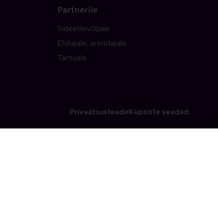
Partnerile
Sideettevõtjale
Ehitajale, arendajale
Tarnijale
Privaatsusteade
Küpsiste seaded