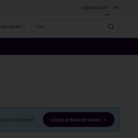
Ligipääsetavus
ET
RU
Otsi
a kontaktid
Otsin
ainult äriklient.
Lähen ärikliendi lehele