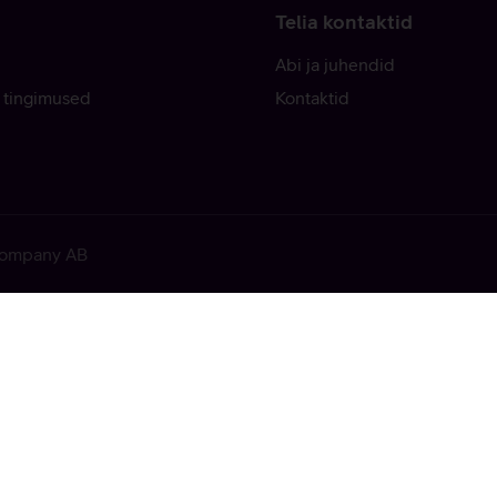
Telia kontaktid
Abi ja juhendid
 tingimused
Kontaktid
 Company AB