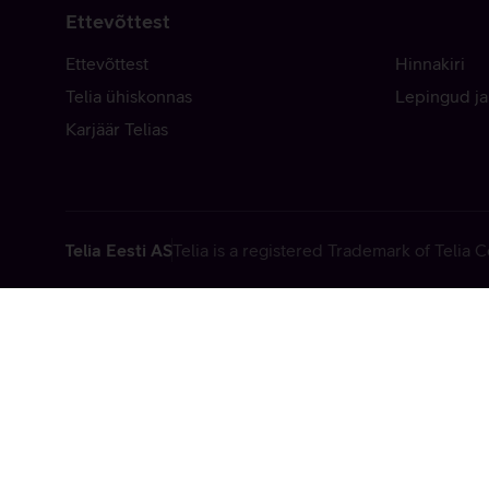
Ettevõttest
Ettevõttest
Hinnakiri
Telia ühiskonnas
Lepingud ja
Karjäär Telias
Telia Eesti AS
Telia is a registered Trademark of Telia