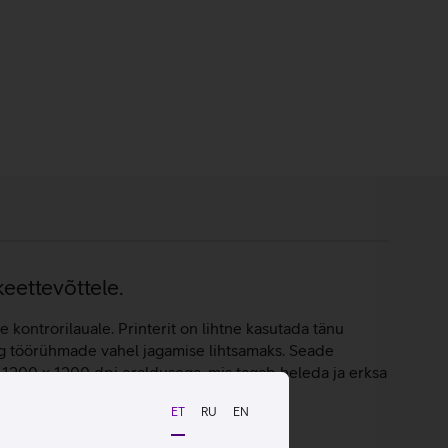
keettevõttele.
 kontrorilauale. Printerit on lihtne kasutada tänu
ing töörühmade vahel jagamise lihtsamaks. Seade
ni 1200 x 1200 dpi eraldusega, mis tagab heleda ja erksa
ET
RU
EN