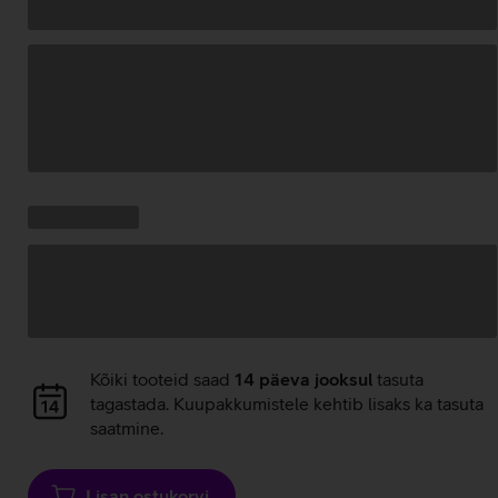
Andmete
laadimine
Kampaania
Andmete
pakkumised:
laadimine
Andmete
Kõiki tooteid saad
14 päeva jooksul
tasuta
laadimine
tagastada. Kuupakkumistele kehtib lisaks ka tasuta
saatmine.
Lisan ostukorvi