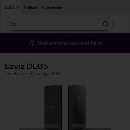
Liigu edasi põhisisu juurde
Ligipääsetavus
Eraklient
Äriklient
Iseteenindus
Otsi
Otsin
Uuskasutatud seadmed
Telias
Ezviz DL05
Tootekood: csdl05wbcpm5085