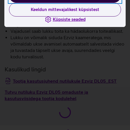
Soovi korral saab aktiveerida privaatsusrežiimi, mis
Keeldun mittevajalikest küpsistest
tagab täieliku rahu. Sel ajal on ukse avamine väljast
lubatud vaid administraatorile ning luku helisignaalid on
Küpsiste seaded
vaigistatud.
Vajadusel saab lukku toita ka hädaolukorra toiteallikast.
Lukku on võimalik siduda Ezviz kaameratega, mis
võimaldab ukse avamisel automaatselt salvestada video
ja tuvastada täpselt ukse avaja, suurendades veelgi
kodu turvalisust.
Kasulikud lingid
Tootja kasutusjuhend nutilukule Ezviz DL05_EST
Tutvu nutiluku Ezviz DL05 omaduste ja
kasutusviisidega tootja kodulehel