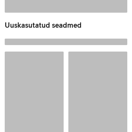
Andmete
laadimine
Uuskasutatud seadmed
Andmete
laadimine