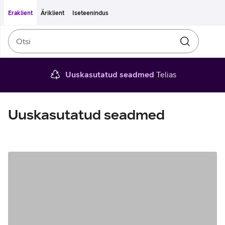
Liigu edasi põhisisu juurde
Ligipääsetavus
Eraklient
Äriklient
Iseteenindus
Otsi
Otsin
Uuskasutatud seadmed
Telias
Uuskasutatud seadmed