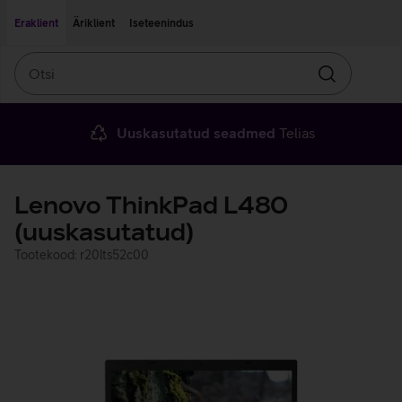
Liigu edasi põhisisu juurde
Ligipääsetavus
Eraklient
Äriklient
Iseteenindus
Otsi
Otsin
Uuskasutatud seadmed
Telias
Lenovo ThinkPad L480
(uuskasutatud)
Tootekood: r20lts52c00