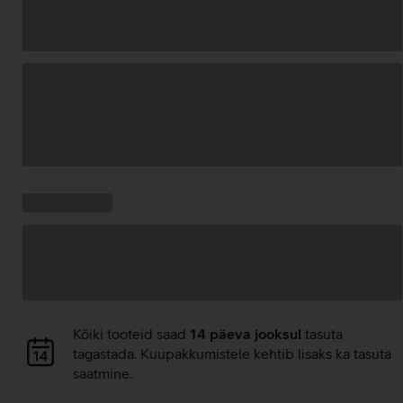
Andmete
laadimine
Kampaania
Andmete
pakkumised:
laadimine
Andmete
Kõiki tooteid saad
14 päeva jooksul
tasuta
laadimine
tagastada. Kuupakkumistele kehtib lisaks ka tasuta
saatmine.