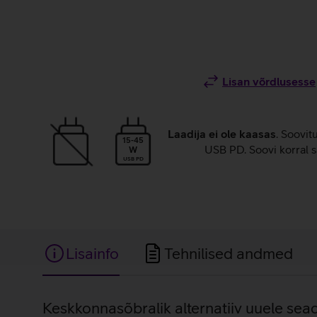
Lisan võrdlusesse
Laadija ei ole kaasas
. Soovit
15-45
USB PD. Soovi korral s
W
USB PD
Lisainfo
Tehnilised andmed
Lisainfo
Keskkonnasõbralik alternatiiv uuele sea