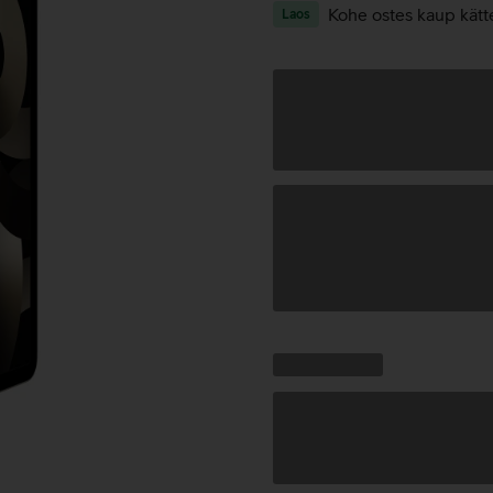
Kohe ostes kaup kätt
Laos
Andmete
laadimine
Kampaania
Andmete
pakkumised:
laadimine