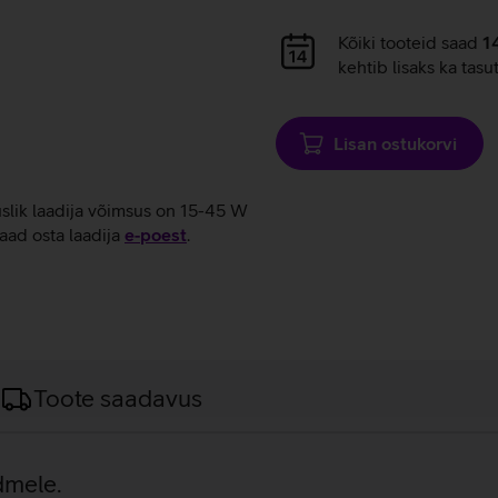
Andmete
Kõiki tooteid saad
1
laadimine
kehtib lisaks ka tasu
Lisan ostukorvi
uslik laadija võimsus on 15-45 W
aad osta laadija
e‑poest
.
Toote saadavus
dmele.