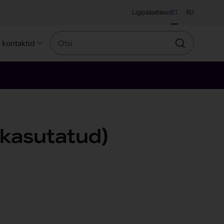
Ligipääsetavus
ET
RU
Otsi
a kontaktid
Otsin
skasutatud)
leroosa