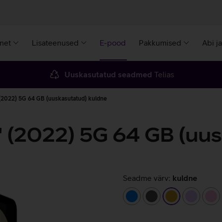
rnet
Lisateenused
E-pood
Pakkumised
Abi j
Uuskasutatud seadmed
Telias
' (2022) 5G 64 GB (uuskasutatud) kuldne
'' (2022) 5G 64 GB (uu
Seadme värv:
kuldne
sinine
tumehall
kuldne
helelilla
he