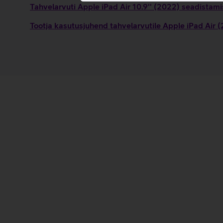
Tahvelarvuti Apple iPad Air 10.9'' (2022) seadistami
Tootja kasutusjuhend tahvelarvutile Apple iPad Air