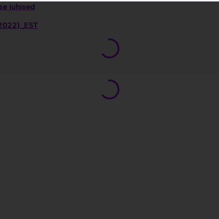
se juhised
 (2022)_EST