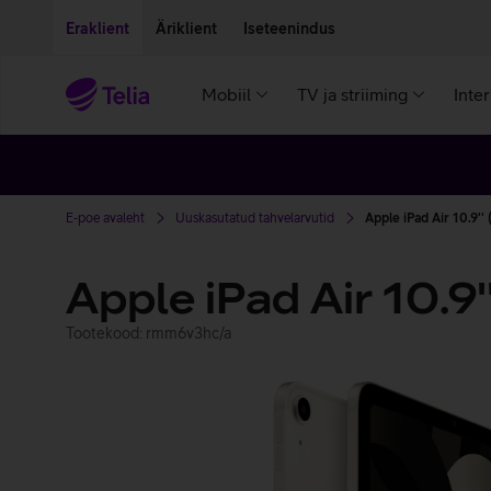
Liigu edasi põhisisu juurde
Ligipääsetavus
Eraklient
Äriklient
Iseteenindus
Mobiil
TV ja striiming
Inte
E-poe avaleht
Uuskasutatud tahvelarvutid
Apple iPad Air 10.9'
Apple iPad Air 10.9
Tootekood: rmm6v3hc/a