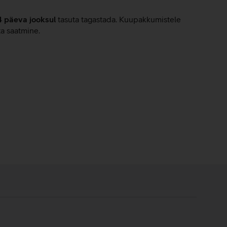
4 päeva jooksul
tasuta tagastada. Kuupakkumistele
ta saatmine.