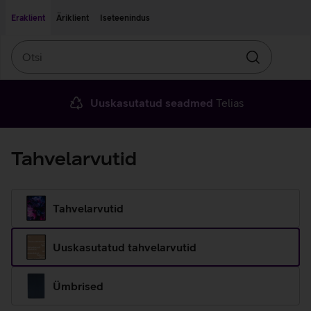
Liigu edasi põhisisu juurde
Ligipääsetavus
Eraklient
Äriklient
Iseteenindus
Otsi
Otsin
Uuskasutatud seadmed
Telias
Tahvelarvutid
Tahvelarvutid
Uuskasutatud tahvelarvutid
Ümbrised