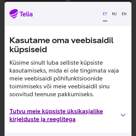
Andmete
Andmete
laadimine
laadimine
ET
RU
EN
Kasutame oma veebisaidil
küpsiseid
Küsime sinult luba selliste küpsiste
kasutamiseks, mida ei ole tingimata vaja
meie veebisaidi põhifunktsioonide
toimimiseks või meie veebisaidil sinu
soovitud teenuse pakkumiseks.
Tutvu meie küpsiste üksikasjalike
kirjelduste ja reeglitega