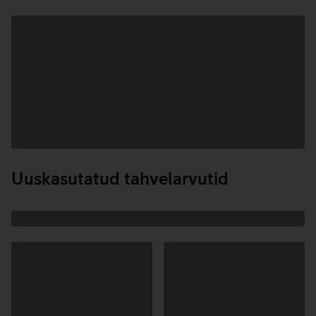
Andmete
laadimine
Uuskasutatud tahvelarvutid
Andmete
laadimine