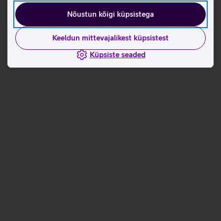
Nõustun kõigi küpsistega
Keeldun mittevajalikest küpsistest
Küpsiste seaded
Andmete
Andmete
laadimine
laadimine