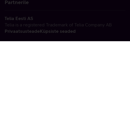
Partnerile
Telia Eesti AS
Telia is a registered Trademark of Telia Company AB
Privaatsusteade
Küpsiste seaded
Vabandame, tekkis
tehniline viga