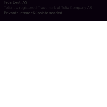
Telia Eesti AS
Telia is a registered Trademark of Telia Company AB
Privaatsusteade
Küpsiste seaded
Vabandame, tekkis
tehniline viga
tx:undefined:ut:null