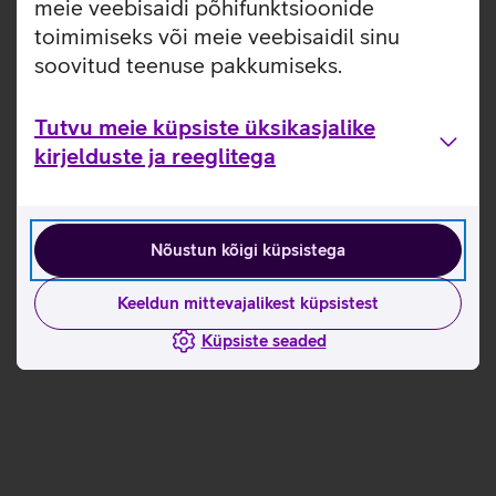
meie veebisaidi põhifunktsioonide
toimimiseks või meie veebisaidil sinu
soovitud teenuse pakkumiseks.
Tutvu meie küpsiste üksikasjalike
kirjelduste ja reeglitega
Nõustun kõigi küpsistega
Keeldun mittevajalikest küpsistest
Küpsiste seaded