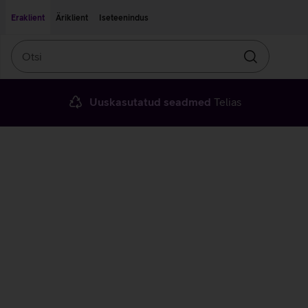
Liigu edasi põhisisu juurde
Ligipääsetavus
Eraklient
Äriklient
Iseteenindus
Otsi
Otsin
Uuskasutatud seadmed
Telias