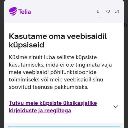
ET
RU
EN
Lisainfo
Tehnilised andmed
Toot
Kasutame oma veebisaidil
Lisainfo
küpsiseid
Lihtne, kiire ja oma väiksuse tõttu kergelt
kaasaskantav väline kõvaketas.
Küsime sinult luba selliste küpsiste
Western Digital Elements väline kõvaketas, mis on
kasutamiseks, mida ei ole tingimata vaja
varustatud USB 3.0 ühendusega ning võimaldab seeläbi
meie veebisaidi põhifunktsioonide
head ülekandekiirust. Kõvakettal on salvestusruumi 2 TB
toimimiseks või meie veebisaidil sinu
ning ta on oma mõõtmetelt väike ja seetõttu mugav
soovitud teenuse pakkumiseks.
andmete salvestamiseks ning endaga kaasas kandmiseks.
Kasulikud lingid
Tutvu meie küpsiste üksikasjalike
kirjelduste ja reeglitega
Tutvu Western Digital Elements välise kõvaketta
omadustega lähemalt siit