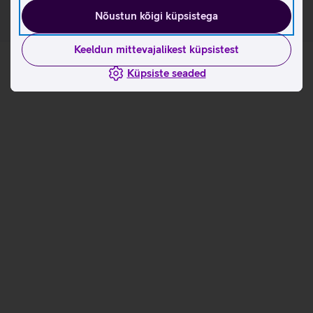
Nõustun kõigi küpsistega
Keeldun mittevajalikest küpsistest
Küpsiste seaded