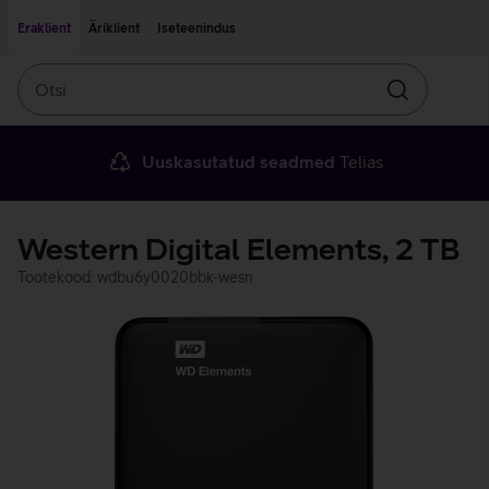
Liigu edasi põhisisu juurde
Ligipääsetavus
Eraklient
Äriklient
Iseteenindus
Otsi
Otsin
Uuskasutatud seadmed
Telias
Western Digital Elements, 2 TB
Tootekood: wdbu6y0020bbk-wesn