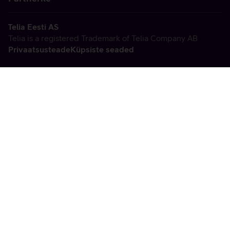
Telia Eesti AS
Telia is a registered Trademark of Telia Company AB
Privaatsusteade
Küpsiste seaded
Vabandame, tekkis
tehniline viga