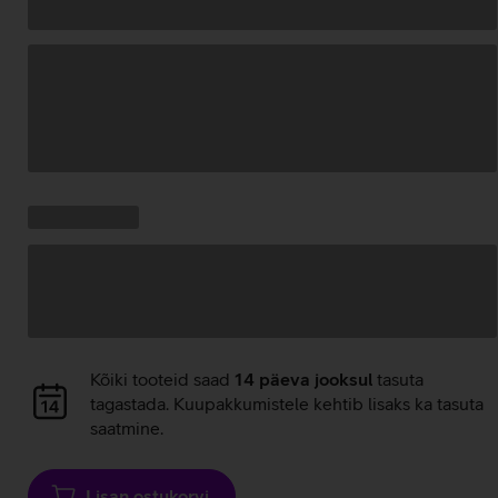
Andmete
laadimine
Kampaania
Andmete
pakkumised:
laadimine
Andmete
Kõiki tooteid saad
14 päeva jooksul
tasuta
laadimine
tagastada. Kuupakkumistele kehtib lisaks ka tasuta
saatmine.
Lisan ostukorvi