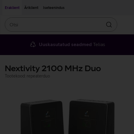
Liigu edasi põhisisu juurde
Ligipääsetavus
Eraklient
Äriklient
Iseteenindus
Otsi
Otsin
Uuskasutatud seadmed
Telias
Nextivity 2100 MHz Duo
Tootekood: repeaterduo