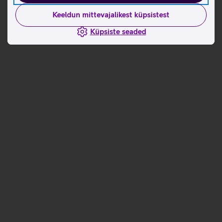
Keeldun mittevajalikest küpsistest
Küpsiste seaded