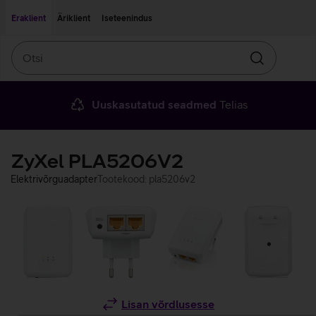
Liigu edasi põhisisu juurde
Ligipääsetavus
Eraklient
Äriklient
Iseteenindus
Otsi
Otsin
Uuskasutatud seadmed
Telias
ZyXel PLA5206V2
Elektrivõrguadapter
Tootekood: pla5206v2
Lisan võrdlusesse