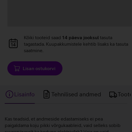
Andmete
laadimine
Andmete
Kõiki tooteid saad
14 päeva jooksul
tasuta
laadimine
tagastada. Kuupakkumistele kehtib lisaks ka tasuta
saatmine.
Lisan ostukorvi
Lisainfo
Tehnilised andmed
Toot
Lisainfo
Kas teadsid, et andmeside edastamiseks ei pea
paigaldama koju pikki võrgukaableid, vaid selleks sobib
suurepäraselt ka kodune elektrivõrk? Vaja on vaid