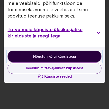
meie veebisaidi põhifunktsioonide
toimimiseks või meie veebisaidil sinu
soovitud teenuse pakkumiseks.
Tutvu meie küpsiste üksikasjalike
kirjelduste ja reeglitega
Nõustun kõigi küpsistega
Keeldun mittevajalikest küpsistest
Küpsiste seaded