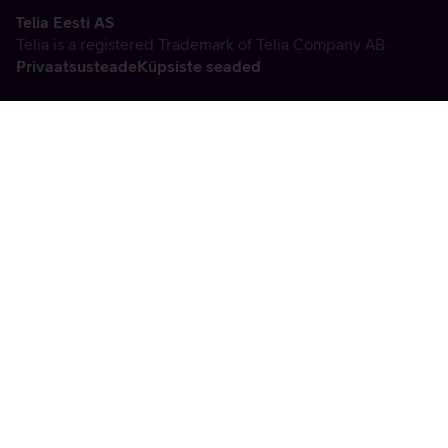
Telia Eesti AS
Telia is a registered Trademark of Telia Company AB
Privaatsusteade
Küpsiste seaded
Vabandame, tekkis
tehniline viga
tx:undefined:ut:null